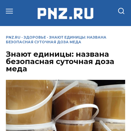
Перейти
к
содержанию
PNZ.RU
-
ЗДОРОВЬЕ
-
ЗНАЮТ ЕДИНИЦЫ: НАЗВАНА
БЕЗОПАСНАЯ СУТОЧНАЯ ДОЗА МЕДА
Знают единицы: названа
безопасная суточная доза
меда