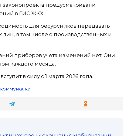
ы законопроекта предусматривали
ений в ГИС ЖКХ.
ходимость для ресурсников передавать
 лиц, в том числе о производственных и
аний приборов учета изменений нет. Они
лом каждого месяца.
тупит в силу с 1 марта 2026 года.
коммуналка
а улицах, сроки окончания мобилизации: