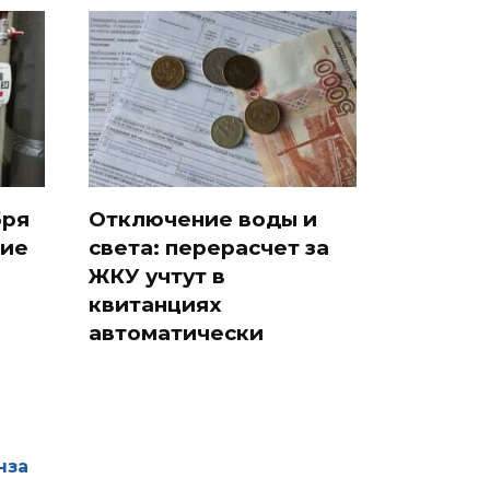
бря
Отключение воды и
щие
света: перерасчет за
ЖКУ учтут в
квитанциях
автоматически
нза