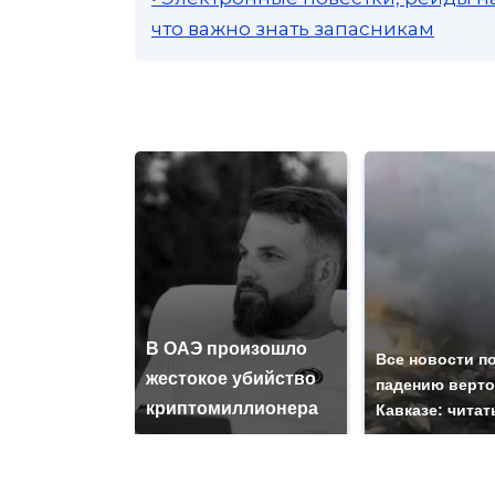
что важно знать запасникам
В ОАЭ произошло
Все новости п
жестокое убийство
падению верто
криптомиллионера
Кавказе: читат