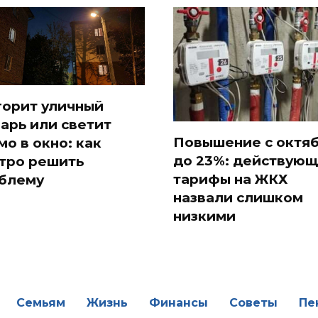
горит уличный
арь или светит
Повышение с октя
мо в окно: как
до 23%: действую
тро решить
тарифы на ЖКХ
блему
назвали слишком
низкими
Семьям
Жизнь
Финансы
Советы
Пе