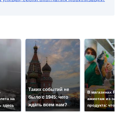
Таких событий не
о
В магазинах Росси
было с 1945: чего
лета на
ажиотаж из-за этог
ждать всем нам?
ь здесь
продукта: что купи