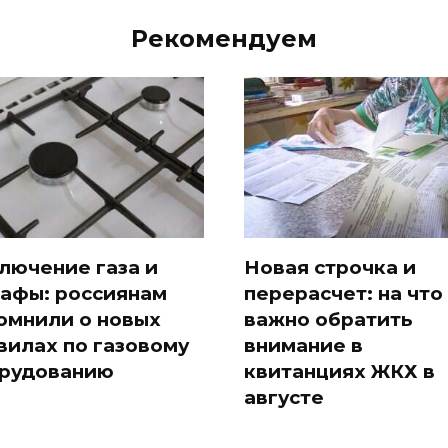
Рекомендуем
лючение газа и
Новая строчка и
афы: россиянам
перерасчет: на что
омнили о новых
важно обратить
вилах по газовому
внимание в
рудованию
квитанциях ЖКХ в
августе