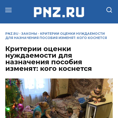
Перейти
к
содержанию
PNZ.RU
-
ЗАКОНЫ
-
КРИТЕРИИ ОЦЕНКИ НУЖДАЕМОСТИ
ДЛЯ НАЗНАЧЕНИЯ ПОСОБИЯ ИЗМЕНЯТ: КОГО КОСНЕТСЯ
Критерии оценки
нуждаемости для
назначения пособия
изменят: кого коснется