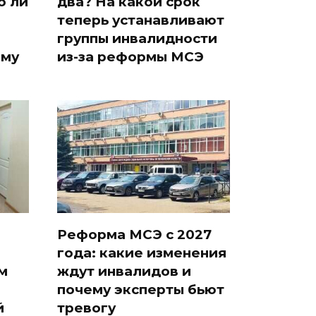
о ли
два? На какой срок
теперь устанавливают
группы инвалидности
ому
из-за реформы МСЭ
Реформа МСЭ с 2027
года: какие изменения
м
ждут инвалидов и
почему эксперты бьют
й
тревогу