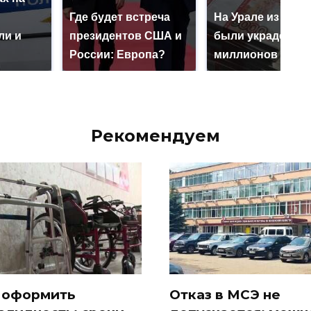
ю
Где будет встреча
На Урале из казн
ли и
президентов США и
были украдены 1
России: Европа?
миллионов рубл
Рекомендуем
 оформить
Отказ в МСЭ не