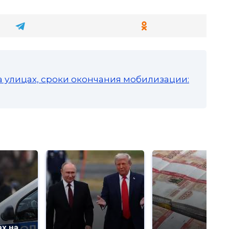
а улицах, сроки окончания мобилизации:
х на