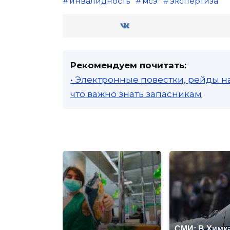
инвалидность
мсэ
экспертиза
Рекомендуем почитать:
• Электронные повестки, рейды н
что важно знать запасникам
СМИ: В Химка