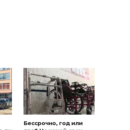
ы
Такую зиму в России
Как выглядит место
8
никто не ждал: как
крушение вертолета на
ей
так?!
Кавказе: смотреть
Бессрочно, год или