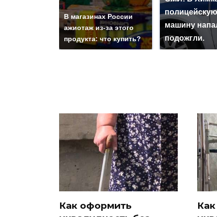
полицейску
В магазинах России
машину напа
ажиотаж из-за этого
подожгли.
продукта: что купить?
Как оформить
Как