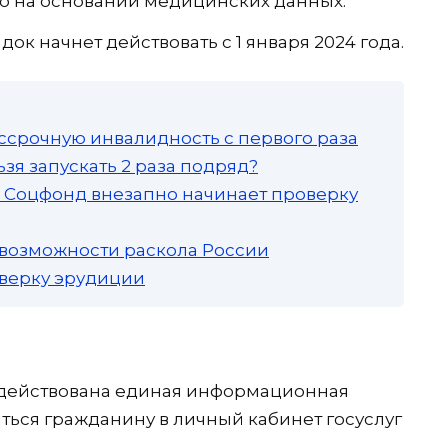
о на основании медицинских данных.
док начнет действовать с 1 января 2024 года.
ссрочную инвалидность с первого раза
зя запускать 2 раза подряд?
а: Соцфонд внезапно начинает проверку
 возможности раскола России
роверку эрудиции
адействована единая информационная
яться гражданину в личный кабинет госуслуг