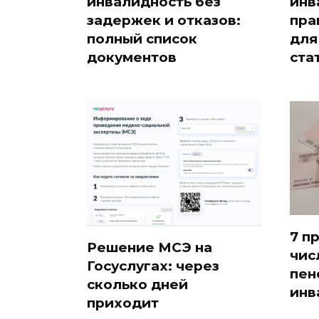
инвалидность без
инв
задержек и отказов:
пра
полный список
для
документов
ста
7 п
Решение МСЭ на
чис
Госуслугах: через
пен
сколько дней
инв
приходит