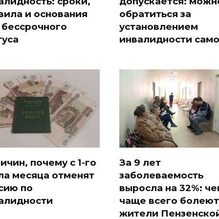
алидность: сроки,
допускается: можн
вила и основания
обратиться за
 бессрочного
установлением
туса
инвалидности сам
ричин, почему с 1-го
За 9 лет
ла месяца отменят
заболеваемость
сию по
выросла на 32%: че
алидности
чаще всего болеют
жители Пензенско