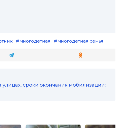
отник
многодетная
многодетная семья
а улицах, сроки окончания мобилизации: