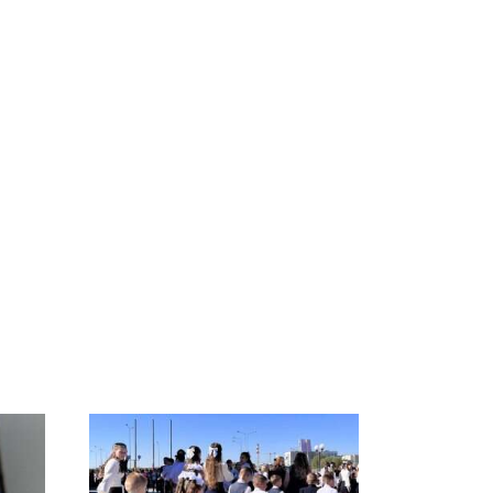
а
Где будет встреча
Такую зиму в России
президентов США и
никто не ждал: как
России: Европа?
так?!