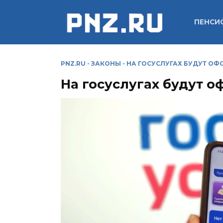
Перейти
к
ПЕНСИ
содержанию
PNZ.RU
-
ЗАКОНЫ
-
НА ГОСУСЛУГАХ БУДУТ ОФ
На госуслугах будут о