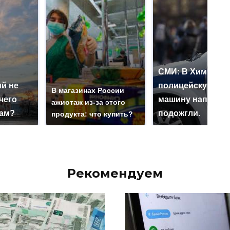
СМИ: В Химках н
й не
полицейскую
В магазинах России
чего
машину напали и
ажиотаж из-за этого
нам?
подожгли.
продукта: что купить?
Рекомендуем