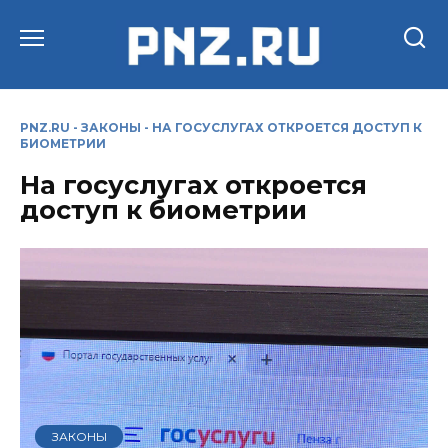
Перейти
к
содержанию
PNZ.RU
-
ЗАКОНЫ
-
НА ГОСУСЛУГАХ ОТКРОЕТСЯ ДОСТУП К
БИОМЕТРИИ
На госуслугах откроется
доступ к биометрии
ЗАКОНЫ