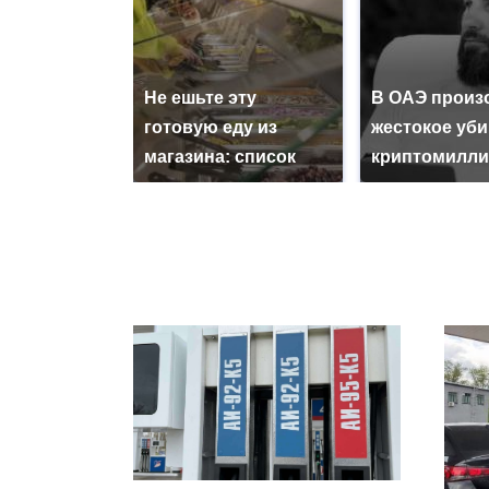
Не ешьте эту
В ОАЭ произ
готовую еду из
жестокое уб
магазина: список
криптомилли