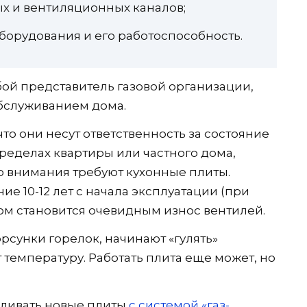
х и вентиляционных каналов;
борудования и его работоспособность.
ой представитель газовой организации,
обслуживанием дома.
о они несут ответственность за состояние
ределах квартиры или частного дома,
го внимания требуют кухонные плиты.
е 10-12 лет с начала эксплуатации (при
отом становится очевидным износ вентилей.
рсунки горелок, начинают «гулять»
 температуру. Работать плита еще может, но
ливать новые плиты
с системой «газ-