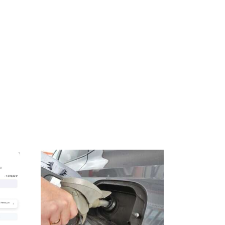
СМИ: В Химках на
е
полицейскую
В магазинах России
о
машину напали и
ажиотаж из-за этого
подожгли.
продукта: что купить?