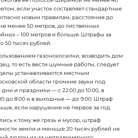
и окопав ее полосой шириной не менее 40
етом, если участок составляет стандартные
Согласно новым правилам, расстояние до
е менее 50 метров, до лиственных
ойных – 100 метров и больше. Штрафы за
о 50 тысяч рублей.
пользованием газонокосилки, возводить дом
дец, то есть вести шумные работы, следует
еделы устанавливаются местным
осковской области громкие звуки под
 дни и праздники — с 22:00 до 10:00, в
0 до 8:00 и в выходные — до 9:00. Штраф
ьше, если нарушение не первое за год.
лись к тому же грязь и мусор, штраф
оимости земли и меньше 20 тысяч рублей не
нный людям из-за неправомерного