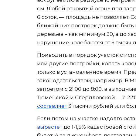
вокруг землю в радиусе 10 метров 
см. Любой открытый огонь под запр
6 соток, — площадь не позволяет. 
ближайших построек должно быть н
деревьев – как минимум 30, а до хв
нарушение колеблются от 5 тысяч д
Приводить в порядок участок с ис
или другие постройки, копать коло
только в установленное время. Пр
законодательством, например, В М
запретом с 21:00 до 8:00, в выходные
Тюменской и Свердловской — с 22:0
составляет
3 тысячи рублей или бол
Если потом на участке надолго оста
вырастет
до 1-1,5% кадастровой ст
будет. А за дискомфорт, доставле