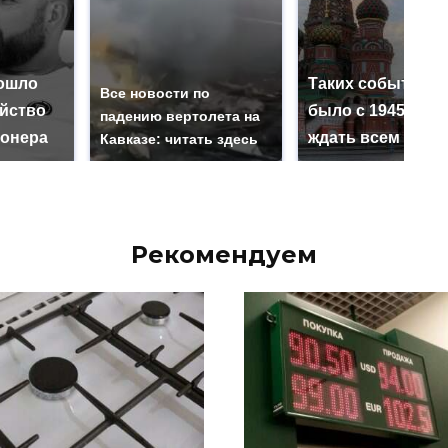
ошло
Таких событий н
Все новости по
ийство
было с 1945: чег
падению вертолета на
онера
ждать всем нам?
Кавказе: читать здесь
Рекомендуем