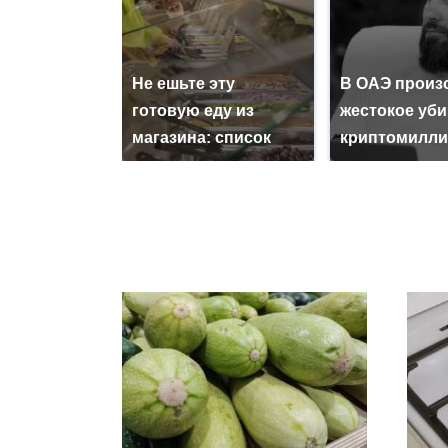
Не ешьте эту
В ОАЭ произ
готовую еду из
жестокое уб
магазина: список
криптомилли