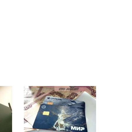
СМИ: В Химках на
е
полицейскую
В магазинах России
о
машину напали и
ажиотаж из-за этого
подожгли.
продукта: что купить?