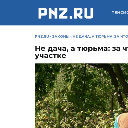
Перейти
к
ПЕНСИ
содержанию
PNZ.RU
-
ЗАКОНЫ
-
НЕ ДАЧА, А ТЮРЬМА: ЗА Ч
Не дача, а тюрьма: за 
участке