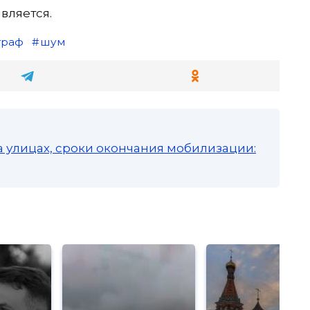
вляется.
траф
шум
а улицах, сроки окончания мобилизации: