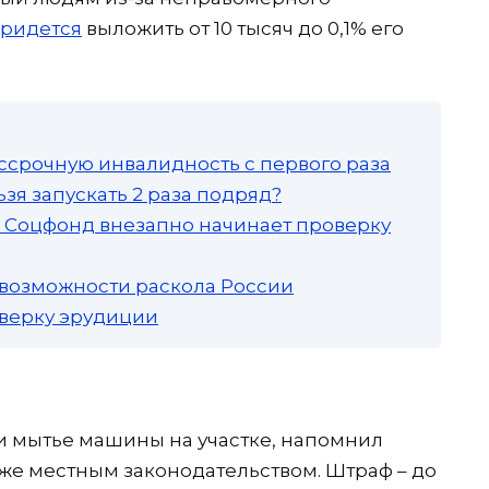
ридется
выложить от 10 тысяч до 0,1% его
ссрочную инвалидность с первого раза
зя запускать 2 раза подряд?
а: Соцфонд внезапно начинает проверку
 возможности раскола России
роверку эрудиции
и мытье машины на участке, напомнил
оже местным законодательством. Штраф – до