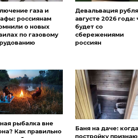
лючение газа и
Девальвация рубля
афы: россиянам
августе 2026 года: 
омнили о новых
будет со
вилах по газовому
сбережениями
рудованию
россиян
ная рыбалка вне
Баня на даче: когд
она? Как правильно
постройку признаю