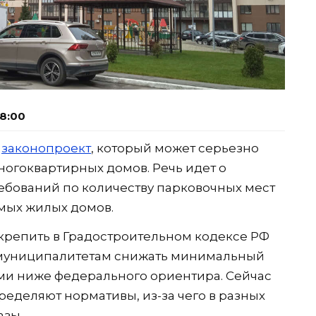
08:00
н
законопроект
, который может серьезно
ногоквартирных домов. Речь идет о
бований по количеству парковочных мест
мых жилых домов.
крепить в Градостроительном кодексе РФ
муниципалитетам снижать минимальный
ми ниже федерального ориентира. Сейчас
ределяют нормативы, из-за чего в разных
азы.