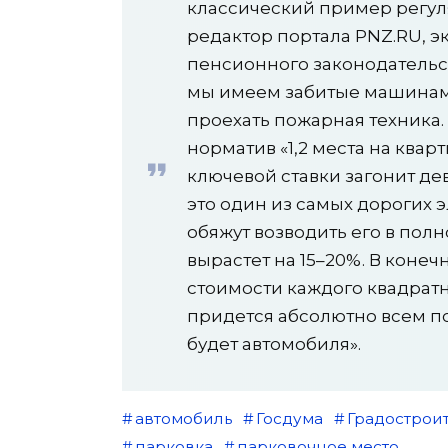
классический пример регул
редактор портала PNZ.RU, э
пенсионного законодательс
мы имеем забитые машинам
проехать пожарная техника
норматив «1,2 места на квар
ключевой ставки загонит де
это один из самых дорогих 
обяжут возводить его в пол
вырастет на 15–20%. В конеч
стоимости каждого квадратно
придется абсолютно всем пок
будет автомобиля».
автомобиль
Госдума
Градострои
парковка
парковочное место