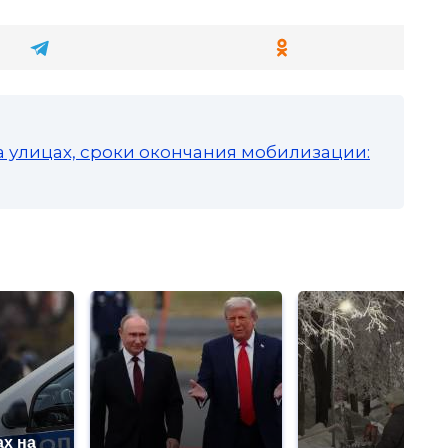
а улицах, сроки окончания мобилизации:
х на