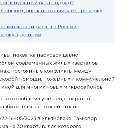
зя запускать 2 раза подряд?
а: Соцфонд внезапно начинает проверку
 возможности раскола России
роверку эрудиции
вы, нехватка парковок давно
роблем современных жилых кварталов.
онах, постоянные конфликты между
 скорой помощи, пожарных и коммунальной
тиной для многих новых микрорайонов.
т, что проблема уже неоднократно
азбирательств по всей стране.
2-16405/2023 в Ульяновске. Там спор
ма на 30 квартир, для которого