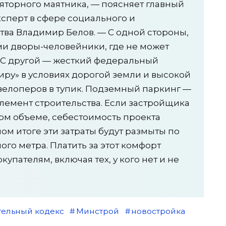
яторного маятника, — поясняет главный
ксперт в сфере социального и
тва Владимир Белов. — С одной стороны,
и дворы-человейники, где не может
. С другой — жесткий федеральный
тиру» в условиях дорогой земли и высокой
велоперов в тупик. Подземный паркинг —
элемент строительства. Если застройщика
ном объеме, себестоимость проекта
ном итоге эти затраты будут размыты по
го метра. Платить за этот комфорт
упателям, включая тех, у кого нет и не
тельный кодекс
Минстрой
новостройка