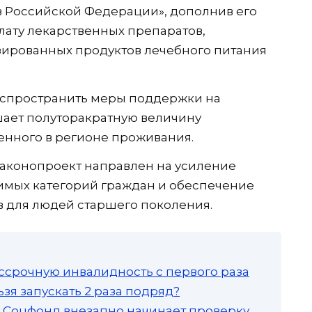
в Российской Федерации», дополнив его
плату лекарственных препаратов,
ированных продуктов лечебного питания
аспространить меры поддержки на
шает полуторакратную величину
енного в регионе проживания.
законопроект направлен на усиление
имых категорий граждан и обеспечение
 для людей старшего поколения.
ссрочную инвалидность с первого раза
зя запускать 2 раза подряд?
а: Соцфонд внезапно начинает проверку