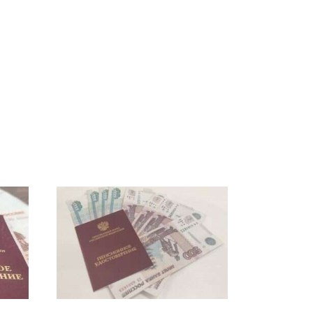
а
Где будет встреча
Такую зиму в России
президентов США и
никто не ждал: как
России: Европа?
так?!