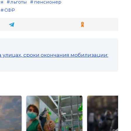
ия
льготы
пенсионер
СФР
а улицах, сроки окончания мобилизации: