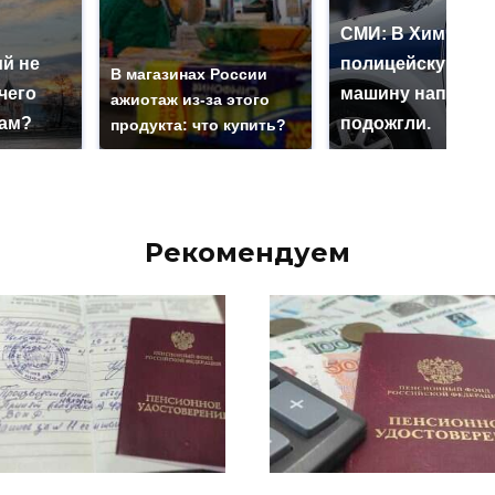
СМИ: В Химках н
й не
полицейскую
В магазинах России
чего
машину напали и
ажиотаж из-за этого
нам?
подожгли.
продукта: что купить?
Рекомендуем