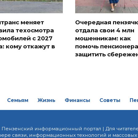
транс меняет
Очередная пензяч
вила техосмотра
отдала свои 4 млн
омобилей с 2027
мошенникам: как
а: кому откажут в
помочь пенсионер
защитить сбереже
Семьям
Жизнь
Финансы
Советы
Пе
| Пензенский информационный портал | Для читателе
фере связи, информационных технологий и массовых