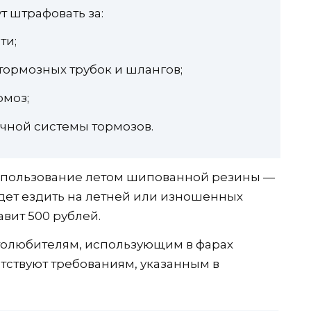
т штрафовать за:
ти;
ормозных трубок и шлангов;
моз;
чной системы тормозов.
спользование летом шипованной резины —
будет ездить на летней или изношенных
вит 500 рублей.
толюбителям, использующим в фарах
етствуют требованиям, указанным в