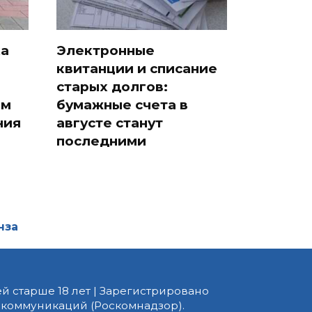
ка
Электронные
квитанции и списание
старых долгов:
ам
бумажные счета в
ния
августе станут
последними
нза
й старше 18 лет | Зарегистрировано
 коммуникаций (Роскомнадзор).