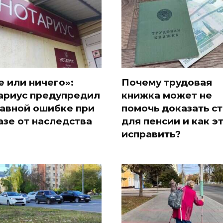
е или ничего»:
Почему трудовая
ариус предупредил
книжка может не
лавной ошибке при
помочь доказать с
азе от наследства
для пенсии и как э
исправить?