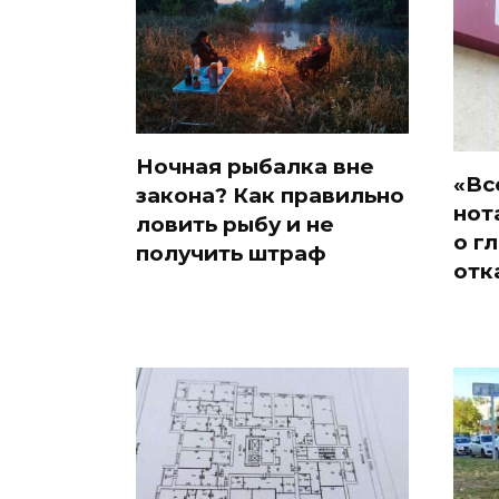
Ночная рыбалка вне
«Вс
закона? Как правильно
нот
ловить рыбу и не
о г
получить штраф
отк