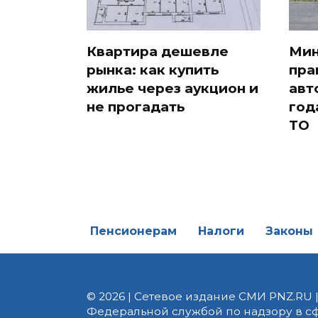
Квартира дешевле
Мин
рынка: как купить
пра
жилье через аукцион и
авт
не прогадать
год
ТО
Пенсионерам
Налоги
Законы
© 2026 | Сетевое издание СМИ PNZ.RU 
Федеральной службой по надзору в с