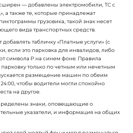
асширен — добавлены электромобили, ТС с
, а также те, которые принадлежат
пиктограммы грузовика, такой знак несет
ющего вида транспортных средств.
 добавлять табличку «Платные услуги» (с
и, если это парковка для инвалидов, либо
от символа Р на синем фоне. Правила
парковку только по четным или нечетным
опускается размещение машин по обеим
 24:00, чтобы водители могли спокойно
еста на другое.
пределены знаки, оповещающие о
ятельные указатели, и информация на общих
яют свой желтый фон и могут размещаться