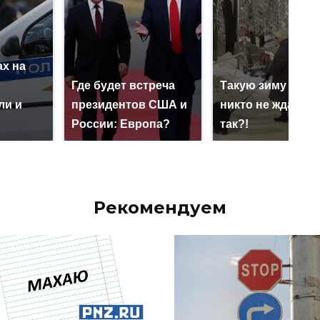
х на
ю
Где будет встреча
Такую зиму в Ро
ли и
президентов США и
никто не ждал: ка
России: Европа?
так?!
Рекомендуем