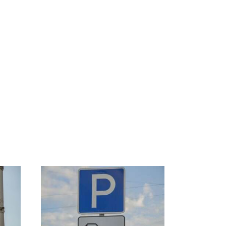
ссии
На Урале из казны
Как выглядит место
к
были украдены 18
крушение вертолета на
миллионов рублей
Кавказе: смотреть