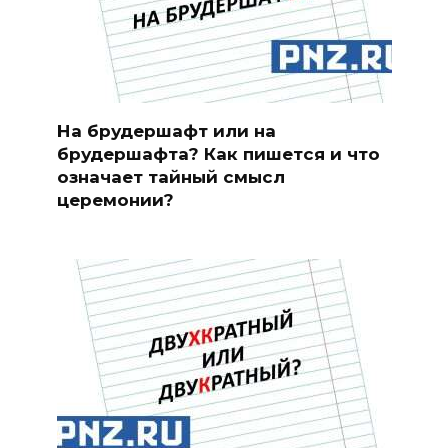
На брудершафт или на
брудершафта? Как пишется и что
означает тайный смысл
церемонии?