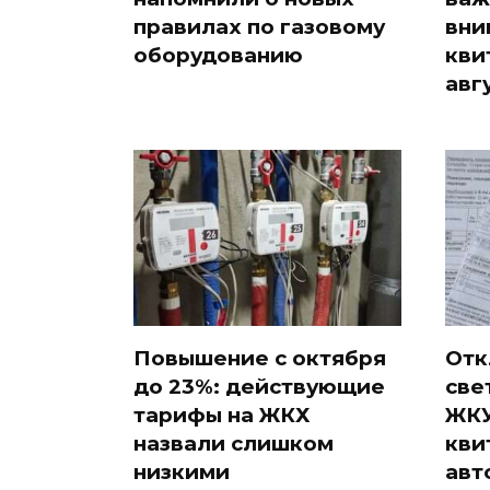
правилах по газовому
вни
оборудованию
кви
авг
Повышение с октября
Отк
до 23%: действующие
све
тарифы на ЖКХ
ЖКУ
назвали слишком
кви
низкими
авт