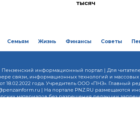
тысяч
Семьям
Жизнь
Финансы
Советы
Пе
| Пензенский информационный портал | Для читателе
фере связи, информационных технологий и массовых
от 18.02.2022 года. Учредитель ООО «ПНЗ». Главный р
fice@penzainform.ru | На портале PNZ.RU размещаются
орских материалов без разрешения редакции запрещ
алов гиперссылка с указанием «как сообщает портал
ются внешние рекомендательные технологии (инф
 сбора, систематизации и анализа сведений, относ
дящихся на территории Российской Федерации)».
Пра
 Яндекс Метрика и LiveInternet. Продолжая использов