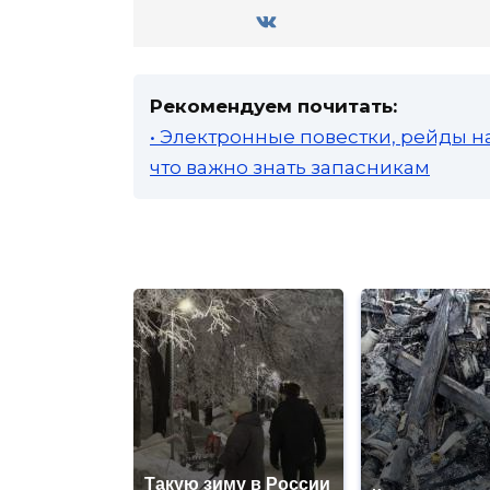
Рекомендуем почитать:
• Электронные повестки, рейды н
что важно знать запасникам
Такую зиму в России