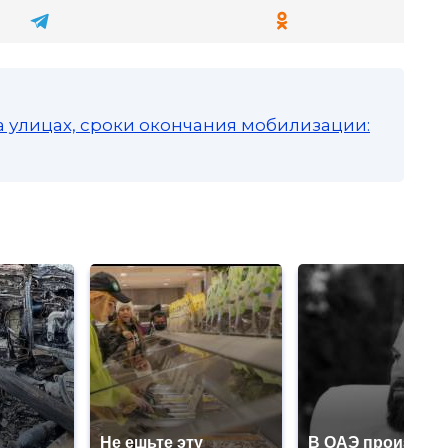
а улицах, сроки окончания мобилизации:
Не ешьте эту
В ОАЭ произошл