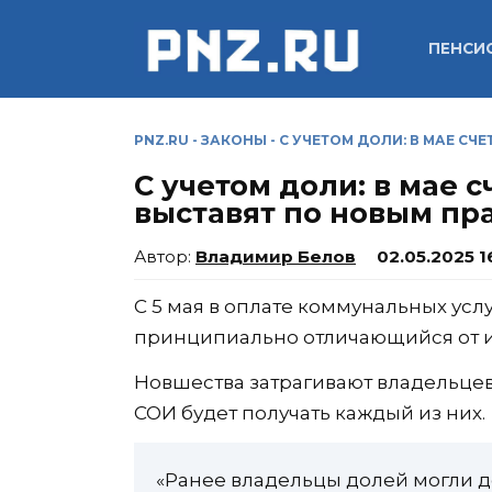
Перейти
к
ПЕНСИ
содержанию
PNZ.RU
-
ЗАКОНЫ
-
С УЧЕТОМ ДОЛИ: В МАЕ С
С учетом доли: в мае 
выставят по новым пр
Владимир Белов
02.05.2025 1
С 5 мая в оплате коммунальных услу
принципиально отличающийся от 
Новшества затрагивают владельцев
СОИ будет получать каждый из них.
«Ранее владельцы долей могли до