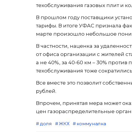
техобслуживания газовых плит и к
В прошлом году поставщики устан
тарифы. В итоге УФАС признала фак
марте произошло небольшое пони
В частности, наценка за удаленнос
от офиса организации с жителей ста
а не 40%, за 40-60 км – 30% проти
техобслуживания тоже сократились
Все вместе это позволит собствен
рублей.
Впрочем, принятая мера может ока
цен газораспределительные организ
доля
ЖКХ
коммуналка