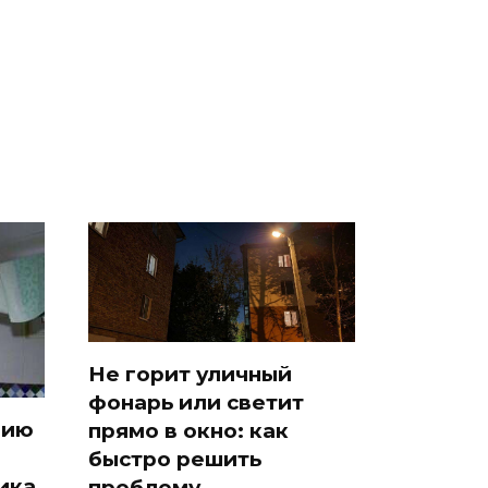
Все новости по
во
было с 1945: чего
падению вертолета на
ра
ждать всем нам?
Кавказе: читать здесь
Не горит уличный
фонарь или светит
цию
прямо в окно: как
быстро решить
ика
проблему