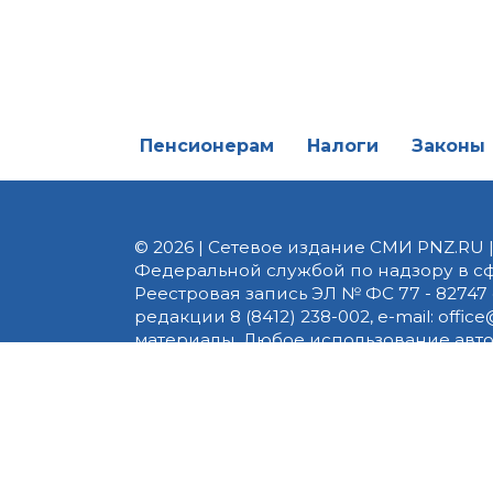
Пенсионерам
Налоги
Законы
© 2026 | Сетевое издание СМИ PNZ.RU 
Федеральной службой по надзору в с
Реестровая запись ЭЛ № ФС 77 - 82747 
редакции 8 (8412) 238-002, e-mail: of
материалы. Любое использование авт
информационных или авторских матери
На информационном ресурсе применя
предоставления информации на основе
пользователей сети «Интернет», нахо
технологий
.
Сайт использует сервисы веб-аналитики