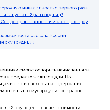
ссрочную инвалидность с первого раза
зя запускать 2 раза подряд?
а: Соцфонд внезапно начинает проверку
 возможности раскола России
роверку эрудиции
енники смогут оспорить начисления за
ов в пределах жилплощади. Но
ьцами нести расходы на содержание
монт и вывоз мусора у них все равно
же действующее, – расчет стоимости