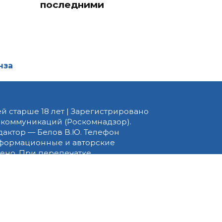
последними
нза
й старше 18 лет | Зарегистрировано
 коммуникаций (Роскомнадзор).
едактор — Белов В.Ю. Телефон
 информационные и авторские
ено. При перепечатке
 PNZ.RU» обязательна.
ормационные технологии
ящихся к предпочтениям
вила применения рекомендательных
ать этот Сайт, вы соглашаетесь с