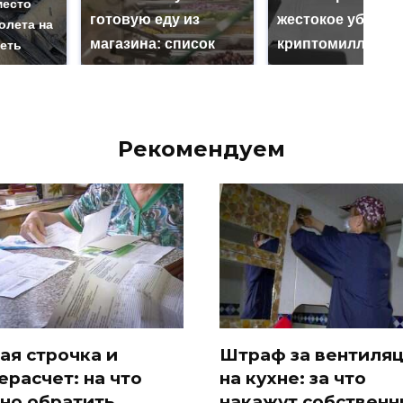
место
готовую еду из
жестокое убийст
олета на
магазина: список
криптомиллионе
реть
Рекомендуем
ая строчка и
Штраф за вентиля
ерасчет: на что
на кухне: за что
но обратить
накажут собственн