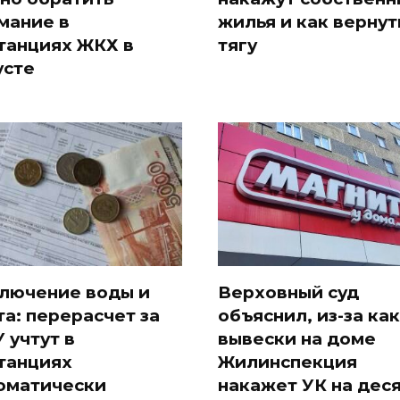
мание в
жилья и как вернут
танциях ЖКХ в
тягу
усте
лючение воды и
Верховный суд
та: перерасчет за
объяснил, из-за ка
 учтут в
вывески на доме
танциях
Жилинспекция
оматически
накажет УК на дес