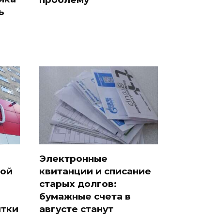
ь
Электронные
кой
квитанции и списание
старых долгов:
бумажные счета в
ятки
августе станут