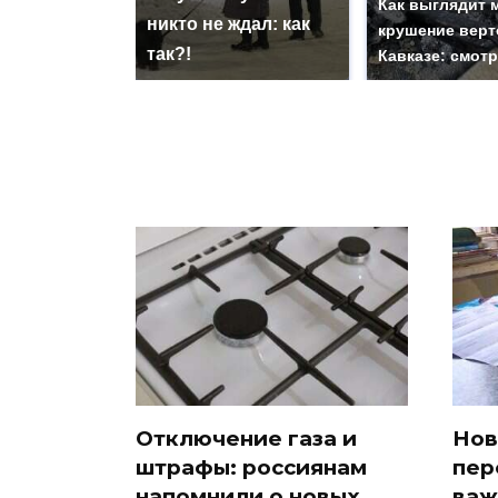
Как выглядит 
никто не ждал: как
крушение верт
так?!
Кавказе: смот
Отключение газа и
Нов
штрафы: россиянам
пер
напомнили о новых
важ