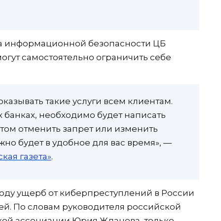
а информационной безопасности ЦБ
могут самостоятельно ограничить себе
оказывать такие услуги всем клиентам.
их банках, необходимо будет написать
этом отменить запрет или изменить
о будет в удобное для вас время», —
кая газета»
.
 году ущерб от киберпреступлений в России
ей. По словам руководителя российской
ой ассоциации Юрия Жданова, только