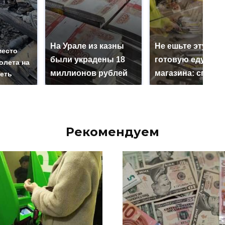
На Урале из казны
Не ешьте эту
место
были украдены 18
готовую еду из
олета на
миллионов рублей
магазина: список
реть
Рекомендуем