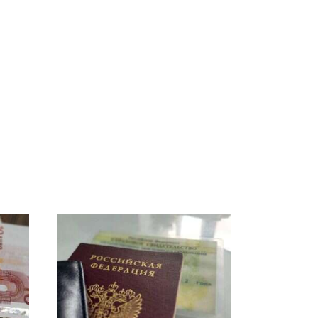
В ОАЭ произошло
Все новости по
жестокое убийство
падению вертолета на
криптомиллионера
Кавказе: читать здесь