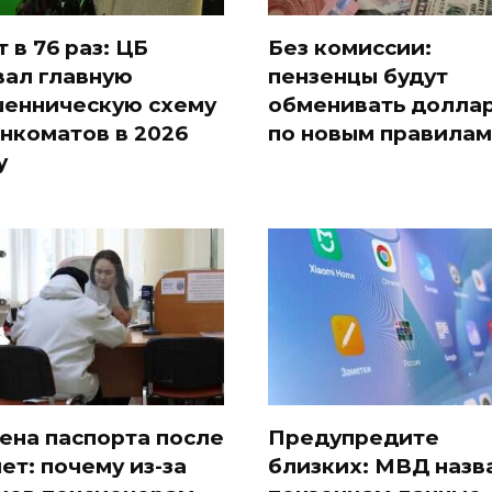
т в 76 раз: ЦБ
Без комиссии:
вал главную
пензенцы будут
енническую схему
обменивать долла
анкоматов в 2026
по новым правилам
у
ена паспорта после
Предупредите
лет: почему из-за
близких: МВД назв