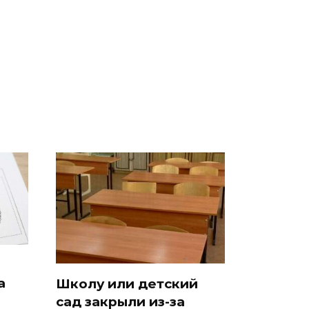
В ОАЭ произошло
Все новости по
жестокое убийство
падению вертолета на
криптомиллионера
Кавказе: читать здесь
а
Школу или детский
сад закрыли из-за