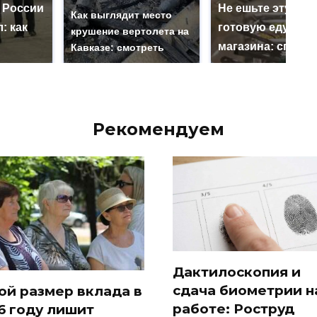
 России
Не ешьте эту
Как выглядит место
: как
готовую еду из
крушение вертолета на
магазина: список
Кавказе: смотреть
Рекомендуем
Дактилоскопия и
сдача биометрии н
ой размер вклада в
работе: Роструд
6 году лишит