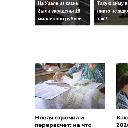
На Урале из казны
Такую зиму в
были украдены 18
никто не ждал
миллионов рублей
так?!
Новая строчка и
Как
перерасчет: на что
202