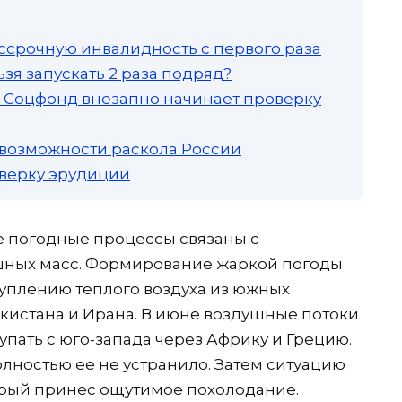
ссрочную инвалидность с первого раза
зя запускать 2 раза подряд?
а: Соцфонд внезапно начинает проверку
 возможности раскола России
роверку эрудиции
е погодные процессы связаны с
шных масс. Формирование жаркой погоды
туплению теплого воздуха из южных
акистана и Ирана. В июне воздушные потоки
пать с юго-запада через Африку и Грецию.
олностью ее не устранило. Затем ситуацию
орый принес ощутимое похолодание.