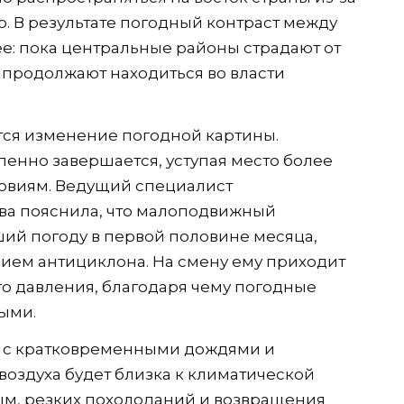
 В результате погодный контраст между
е: пока центральные районы страдают от
 продолжают находиться во власти
тся изменение погодной картины.
енно завершается, уступая место более
овиям. Ведущий специалист
ова пояснила, что малоподвижный
ий погоду в первой половине месяца,
вием антициклона. На смену ему приходит
о давления, благодаря чему погодные
ными.
а с кратковременными дождями и
воздуха будет близка к климатической
м, резких похолоданий и возвращения