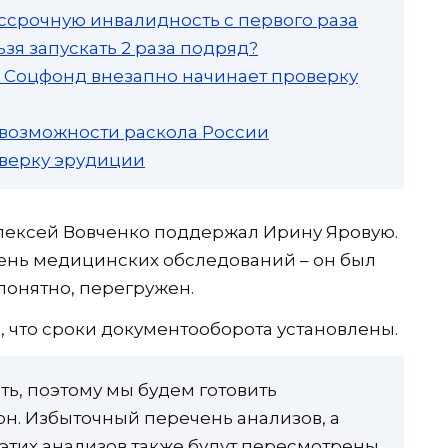
ссрочную инвалидность с первого раза
зя запускать 2 раза подряд?
а: Соцфонд внезапно начинает проверку
 возможности раскола России
роверку эрудиции
лексей Вовченко поддержал Ирину Яровую.
ень медицинских обследований – он был
 понятно, перегружен.
 что сроки документооборота установлены.
ть, поэтому мы будем готовить
он. Избыточный перечень анализов, а
этих анализов также будут пересмотрены,