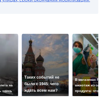
а улицах, сроки окончания мобилизации:
Таких событий не
о
В магазинах Росси
было с 1945: чего
лета на
ажиотаж из-за этог
ждать всем нам?
ь здесь
продукта: что купи