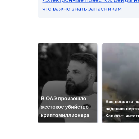
• Электронные повестки, рейды н
что важно знать запасникам
В ОАЭ произошло
Все новости п
жестокое убийство
падению верто
криптомиллионера
Кавказе: читат