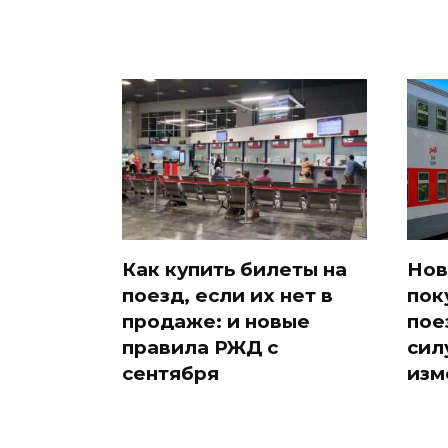
Как купить билеты на
Нов
поезд, если их нет в
пок
продаже: и новые
пое
правила РЖД с
сил
сентября
изм