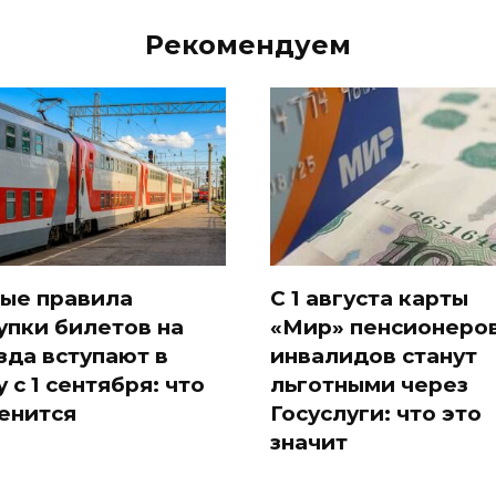
Рекомендуем
ые правила
С 1 августа карты
упки билетов на
«Мир» пенсионеров
зда вступают в
инвалидов станут
у с 1 сентября: что
льготными через
енится
Госуслуги: что это
значит