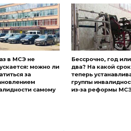
аз в МСЭ не
Бессрочно, год или
ускается: можно ли
два? На какой срок
атиться за
теперь устанавлив
ановлением
группы инвалиднос
алидности самому
из-за реформы МС