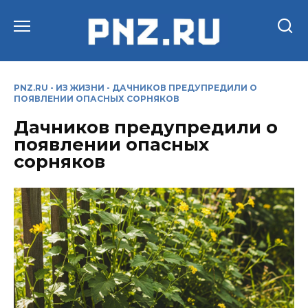
Перейти
к
содержанию
PNZ.RU
-
ИЗ ЖИЗНИ
-
ДАЧНИКОВ ПРЕДУПРЕДИЛИ О
ПОЯВЛЕНИИ ОПАСНЫХ СОРНЯКОВ
Дачников предупредили о
появлении опасных
сорняков