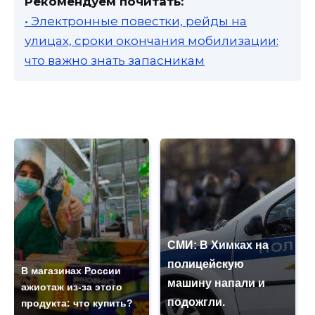
Рекомендуем почитать:
• Электронные повестки, рейды на
улицах, сроки окончания мобилизации:
что важно знать запасникам
СМИ: В Химках на
полицейскую
В магазинах России
машину напали и
ажиотаж из-за этого
подожгли.
продукта: что купить?