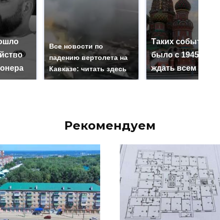
ошло
Таких событий н
Все новости по
ийство
было с 1945: чег
падению вертолета на
онера
ждать всем нам?
Кавказе: читать здесь
Рекомендуем