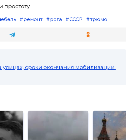
 простоту.
мебель
ремонт
рога
СССР
трюмо
а улицах, сроки окончания мобилизации: