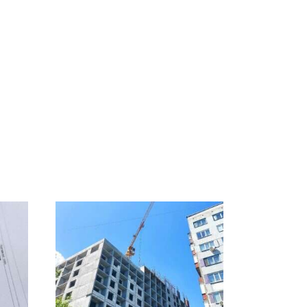
СМИ: В Химках на
е
полицейскую
В магазинах России
о
машину напали и
ажиотаж из-за этого
подожгли.
продукта: что купить?