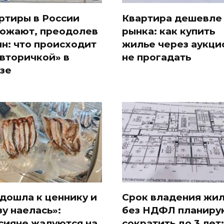
ртиры в России
Квартира дешевле
ожают, преодолев
рынка: как купить
лн: что происходит
жилье через аукци
«вторичкой» в
не прогадать
зе
дошла к ценнику и
Срок владения жи
зу наелась»:
без НДФЛ планиру
сияне жалуются на
сократить до 3 лет: