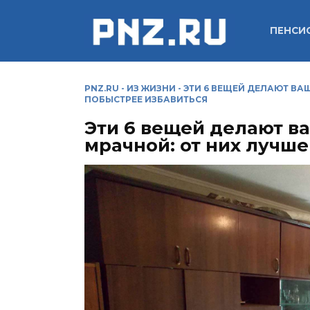
Перейти
к
ПЕНСИ
содержанию
PNZ.RU
-
ИЗ ЖИЗНИ
-
ЭТИ 6 ВЕЩЕЙ ДЕЛАЮТ ВА
ПОБЫСТРЕЕ ИЗБАВИТЬСЯ
Эти 6 вещей делают в
мрачной: от них лучш