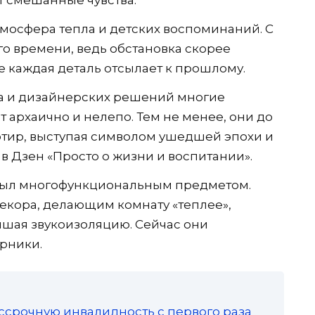
атмосфера тепла и детских воспоминаний. С
о времени, ведь обстановка скорее
е каждая деталь отсылает к прошлому.
а и дизайнерских решений многие
 архаично и нелепо. Тем не менее, они до
артир, выступая символом ушедшей эпохи и
 в Дзен «Просто о жизни и воспитании».
е был многофункциональным предметом.
екора, делающим комнату «теплее»,
ышая звукоизоляцию. Сейчас они
рники.
ссрочную инвалидность с первого раза