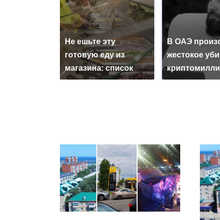
Не ешьте эту
В ОАЭ произ
готовую еду из
жестокое уб
магазина: список
криптомилли