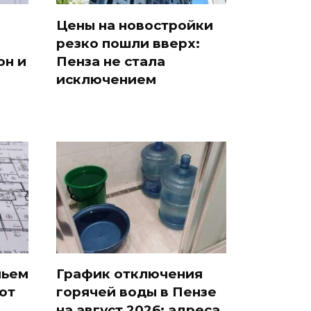
Цены на новостройки
резко пошли вверх:
он и
Пенза не стала
исключением
льем
График отключения
ют
горячей воды в Пензе
на август 2026: адреса