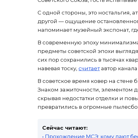
С одной стороны, это ностальгия, 
другой — ощущение остановленног
напоминает музейный экспонат, гд
В современную эпоху минимализм
предметы советской эпохи выглядят
сих пор сохранились в тысячах кв
навевая тоску,
считает
автор канала
В советское время ковер на стен
Знаком зажиточности, элементом д
скрывая недостатки отделки и пов
превратились в огромные пылесбо
Сейчас читают:
• Прохождение МСЭ: кому дают бе