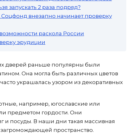
зя запускать 2 раза подряд?
а: Соцфонд внезапно начинает проверку
 возможности раскола России
роверку эрудиции
их дверей раньше популярны были
тином. Она могла быть различных цветов
и часто украшалась узором из декоративных
ртные, например, югославские или
ыли предметом гордости. Они
г и посуды. В наши дни такая массивная
и загромождающей пространство.