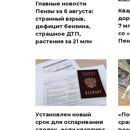
Главные новости
Ква
Пензы за 6 августа:
дор
странный взрыв,
7 м
дефицит бензина,
со 
страшное ДТП,
Пен
растения за 21 млн
Установлен новый
«По
срок для оспаривания
сра
сделок, если квартира
рос