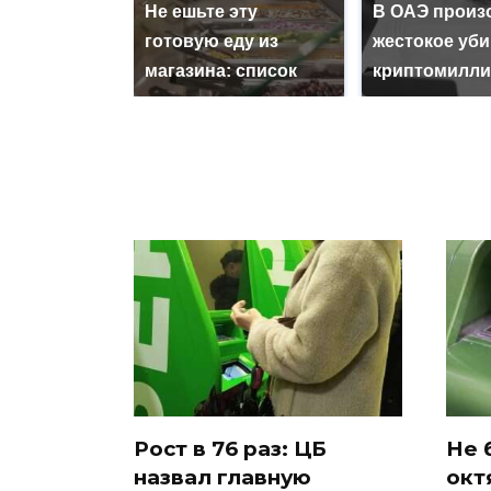
Не ешьте эту
В ОАЭ произ
готовую еду из
жестокое уб
магазина: список
криптомилли
Рост в 76 раз: ЦБ
Не 
назвал главную
окт