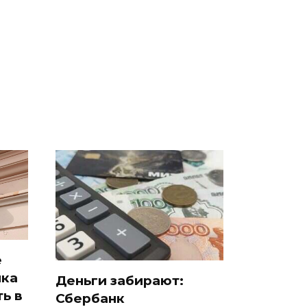
е
полицейскую
В магазинах России
о
машину напали и
ажиотаж из-за этого
подожгли.
продукта: что купить?
е
нка
Деньги забирают:
ь в
Сбербанк