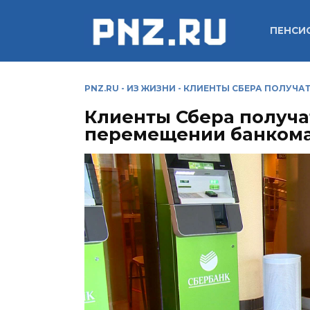
Перейти
к
ПЕНСИ
содержанию
PNZ.RU
-
ИЗ ЖИЗНИ
-
КЛИЕНТЫ СБЕРА ПОЛУЧА
Клиенты Сбера получа
перемещении банком