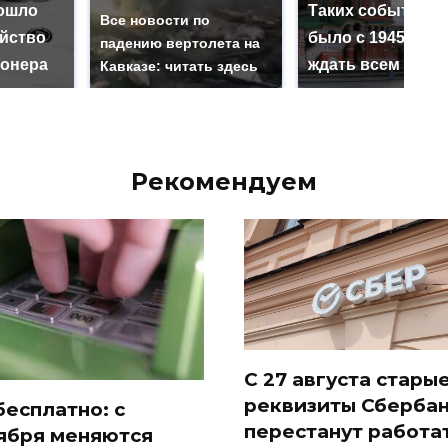
ошло
Таких событий н
Все новости по
ийство
было с 1945: чег
падению вертолета на
онера
ждать всем нам?
Кавказе: читать здесь
Рекомендуем
С 27 августа стары
реквизиты Сберба
бесплатно: с
перестанут работат
ября меняются