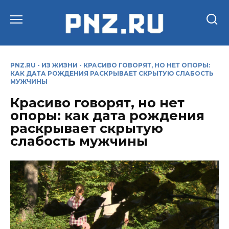
Перейти
к
содержанию
PNZ.RU
-
ИЗ ЖИЗНИ
-
КРАСИВО ГОВОРЯТ, НО НЕТ ОПОРЫ:
КАК ДАТА РОЖДЕНИЯ РАСКРЫВАЕТ СКРЫТУЮ СЛАБОСТЬ
МУЖЧИНЫ
Красиво говорят, но нет
опоры: как дата рождения
раскрывает скрытую
слабость мужчины