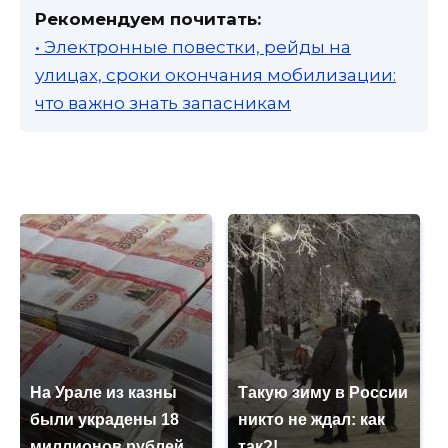
Рекомендуем почитать:
• Электронные повестки, рейды на
улицах, сроки окончания мобилизации:
что важно знать запасникам
На Урале из казны
Такую зиму в России
были украдены 18
никто не ждал: как
миллионов рублей
так?!