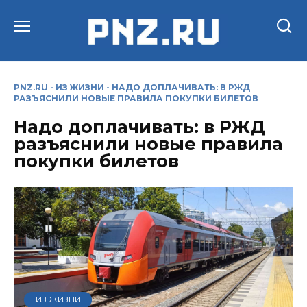
Перейти
к
содержанию
PNZ.RU
-
ИЗ ЖИЗНИ
-
НАДО ДОПЛАЧИВАТЬ: В РЖД
РАЗЪЯСНИЛИ НОВЫЕ ПРАВИЛА ПОКУПКИ БИЛЕТОВ
Надо доплачивать: в РЖД
разъяснили новые правила
покупки билетов
ИЗ ЖИЗНИ