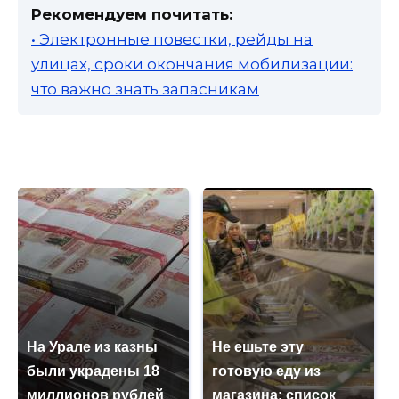
Рекомендуем почитать:
• Электронные повестки, рейды на
улицах, сроки окончания мобилизации:
что важно знать запасникам
На Урале из казны
Не ешьте эту
были украдены 18
готовую еду из
миллионов рублей
магазина: список