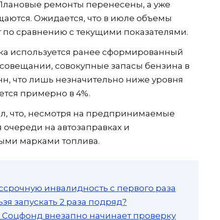
 Плановые ремонты перенесены, а уже
аются. Ожидается, что в июле объемы
т по сравнению с текущими показателями.
ка используется ранее сформированный
 совещании, совокупные запасы бензина в
онн, что лишь незначительно ниже уровня
ется примерно в 4%.
л, что, несмотря на предпринимаемые
 очереди на автозаправках и
ыми марками топлива.
ссрочную инвалидность с первого раза
зя запускать 2 раза подряд?
а: Соцфонд внезапно начинает проверку