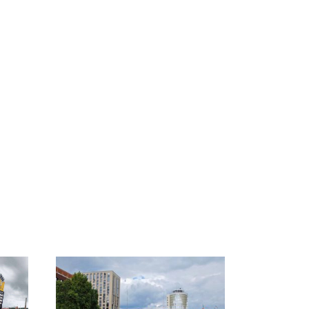
ы
Такую зиму в России
Как выглядит место
8
никто не ждал: как
крушение вертолета на
ей
так?!
Кавказе: смотреть