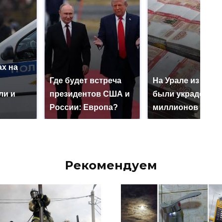
х на
ю
Где будет встреча
На Урале из казн
ли и
президентов США и
были украдены 1
России: Европа?
миллионов рубл
Рекомендуем