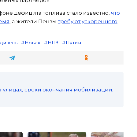
бежных партнеров.
 фоне дефицита топлива стало известно,
что
емя
, а жители Пензы
требуют ускоренного
дизель
Новак
НПЗ
Путин
а улицах, сроки окончания мобилизации: