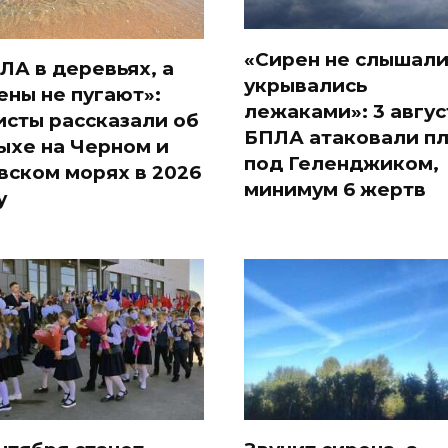
«Сирен не слышали
ЛА в деревьях, а
укрывались
ены не пугают»:
лежаками»: 3 авгус
исты рассказали об
БПЛА атаковали п
ыхе на Черном и
под Геленджиком,
вском морях в 2026
минимум 6 жертв
у