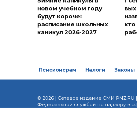
Зимние каникулы в
1 с
новом учебном году
вых
будут короче:
наз
расписание школьных
кто
каникул 2026-2027
раб
Пенсионерам
Налоги
Законы
© 2026 | Сетевое издание СМИ PNZ.RU 
Федеральной службой по надзору в с
Реестровая запись ЭЛ № ФС 77 - 82747 
редакции 8 (8412) 238-002, e-mail: of
материалы. Любое использование авт
информационных или авторских матери
На информационном ресурсе применя