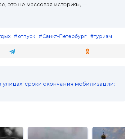
е, это не массовая история», —
тдых
отпуск
Санкт-Петербург
туризм
а улицах, сроки окончания мобилизации: