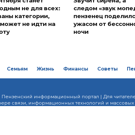
ентября станет
Звучит сирена, а
одным не для всех:
следом «звук мопе
ваны категории,
пензенец поделил
 может не идти на
ужасом от бессонн
оту
ночи
Семьям
Жизнь
Финансы
Советы
Пе
| Пензенский информационный портал | Для читателе
фере связи, информационных технологий и массовых
от 18.02.2022 года. Учредитель ООО «ПНЗ». Главный р
fice@penzainform.ru | На портале PNZ.RU размещаются
орских материалов без разрешения редакции запрещ
алов гиперссылка с указанием «как сообщает портал
ются внешние рекомендательные технологии (инф