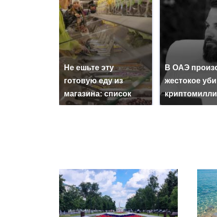
Не ешьте эту
В ОАЭ произ
готовую еду из
жестокое уб
магазина: список
криптомилли