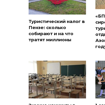
«БП
Туристический налог в
сир
Пензе: сколько
тур
собирают и на что
отд
тратят миллионы
Азо
год