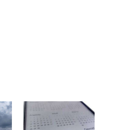
СМИ: В Химках на
е
полицейскую
В магазинах России
о
машину напали и
ажиотаж из-за этого
подожгли.
продукта: что купить?