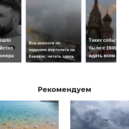
ошло
Таких событий н
Все новости по
ийство
было с 1945: чег
падению вертолета на
онера
ждать всем нам?
Кавказе: читать здесь
Рекомендуем