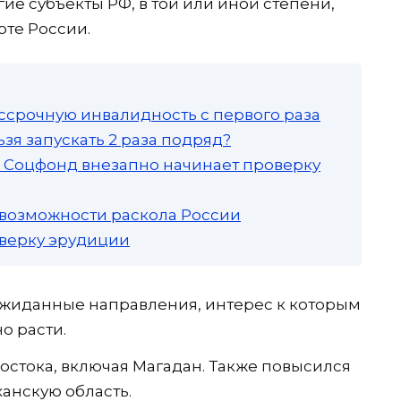
ие субъекты РФ, в той или иной степени,
рте России.
ссрочную инвалидность с первого раза
зя запускать 2 раза подряд?
а: Соцфонд внезапно начинает проверку
 возможности раскола России
роверку эрудиции
ожиданные направления, интерес к которым
о расти.
остока, включая Магадан. Также повысился
анскую область.