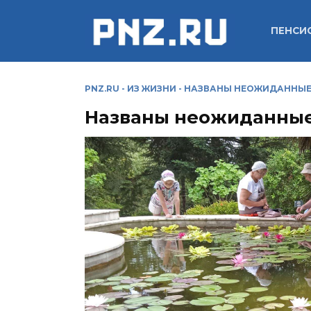
Перейти
к
ПЕНСИ
содержанию
PNZ.RU
-
ИЗ ЖИЗНИ
-
НАЗВАНЫ НЕОЖИДАННЫЕ 
Названы неожиданные 