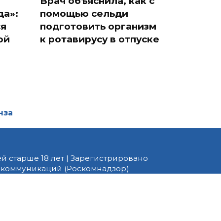
Врач объяснила, как с
да»:
помощью сельди
ся
подготовить организм
ой
к ротавирусу в отпуске
нза
й старше 18 лет | Зарегистрировано
 коммуникаций (Роскомнадзор).
едактор — Белов В.Ю. Телефон
 информационные и авторские
ено. При перепечатке
 PNZ.RU» обязательна.
ормационные технологии