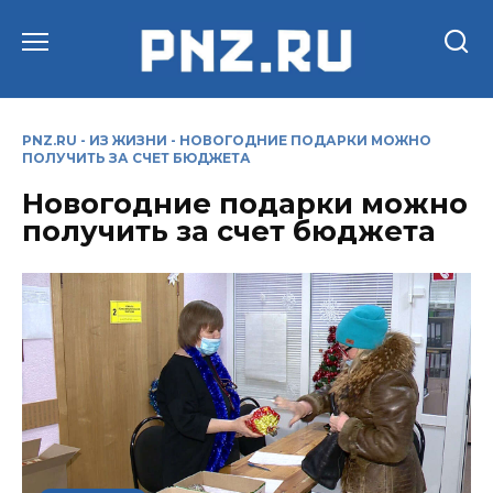
Перейти
к
содержанию
PNZ.RU
-
ИЗ ЖИЗНИ
-
НОВОГОДНИЕ ПОДАРКИ МОЖНО
ПОЛУЧИТЬ ЗА СЧЕТ БЮДЖЕТА
Новогодние подарки можно
получить за счет бюджета