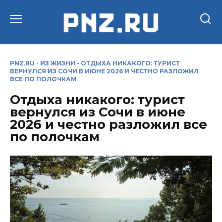
Перейти
к
содержанию
PNZ.RU
-
ИЗ ЖИЗНИ
-
ОТДЫХА НИКАКОГО: ТУРИСТ
ВЕРНУЛСЯ ИЗ СОЧИ В ИЮНЕ 2026 И ЧЕСТНО РАЗЛОЖИЛ
ВСЕ ПО ПОЛОЧКАМ
Отдыха никакого: турист
вернулся из Сочи в июне
2026 и честно разложил все
по полочкам