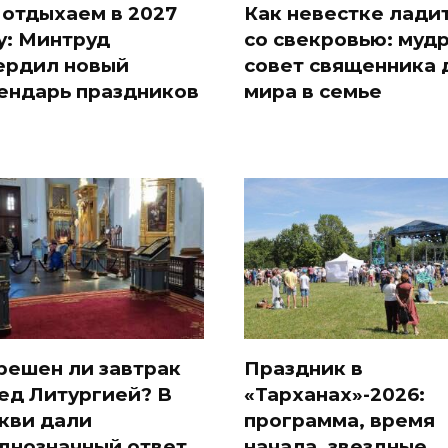
 отдыхаем в 2027
Как невестке лади
у: Минтруд
со свекровью: муд
ердил новый
совет священника 
ендарь праздников
мира в семье
решен ли завтрак
Праздник в
ед Литургией? В
«Тарханах»-2026:
кви дали
программа, время
днозначный ответ
начала, звездные