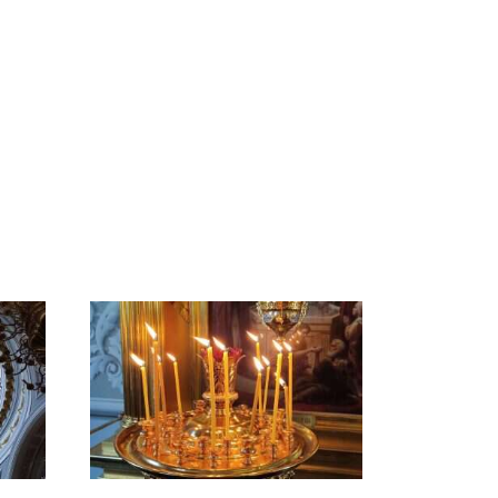
ссии
Не ешьте эту
Как выглядит место
к
готовую еду из
крушение вертолета на
магазина: список
Кавказе: смотреть