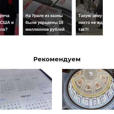
треча
На Урале из казны
Такую зиму в Ро
 США и
были украдены 18
никто не ждал: ка
опа?
миллионов рублей
так?!
Рекомендуем