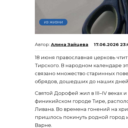
ИЗ ЖИЗНИ
Алина Зайцева
17.06.2026 23
18 июня православная церковь чт
Тирского. В народном календаре эт
связано множество старинных пов
обрядов, дошедших до наших дней 
Святой Дорофей жил в III–IV веках 
финикийском городе Тире, распол
Ливана. Во времена гонений на хр
пришлось покинуть родной город 
Варне.