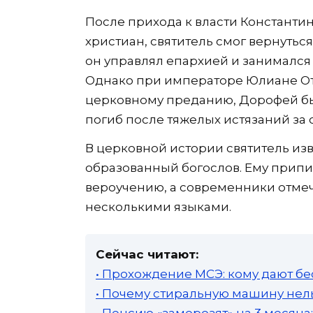
После прихода к власти Константи
христиан, святитель смог вернутьс
он управлял епархией и занимался
Однако при императоре Юлиане От
церковному преданию, Дорофей бы
погиб после тяжелых истязаний за 
В церковной истории святитель изве
образованный богослов. Ему припи
вероучению, а современники отмеч
несколькими языками.
Сейчас читают:
• Прохождение МСЭ: кому дают бе
• Почему стиральную машину нель
• Пенсию «заморозят» на 3 месяц