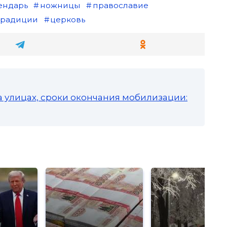
ендарь
ножницы
православие
традиции
церковь
а улицах, сроки окончания мобилизации: