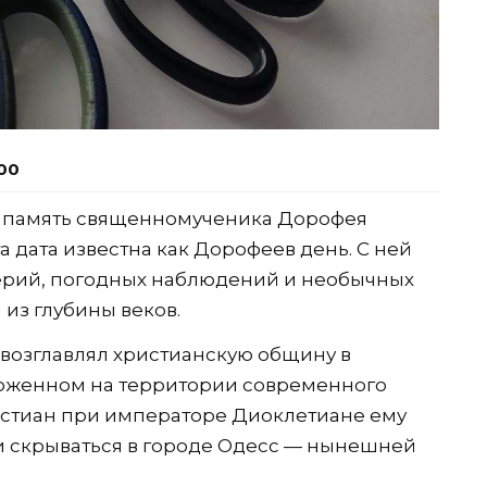
:00
ит память священномученика Дорофея
а дата известна как Дорофеев день. С ней
ерий, погодных наблюдений и необычных
из глубины веков.
и возглавлял христианскую общину в
оженном на территории современного
истиан при императоре Диоклетиане ему
и скрываться в городе Одесс — нынешней