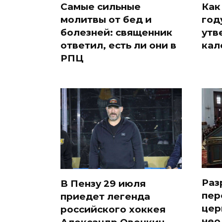
Самые сильные
Как
молитвы от бед и
год
болезней: священник
утв
ответил, есть ли они в
кал
РПЦ
Раз
В Пензу 29 июля
пер
приедет легенда
цер
российского хоккея
нео