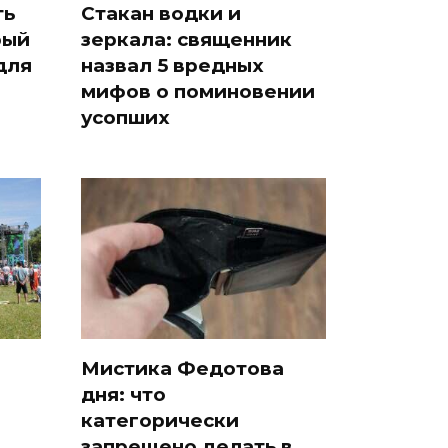
ть
Стакан водки и
рый
зеркала: священник
для
назвал 5 вредных
мифов о поминовении
усопших
Мистика Федотова
дня: что
категорически
запрещено делать в