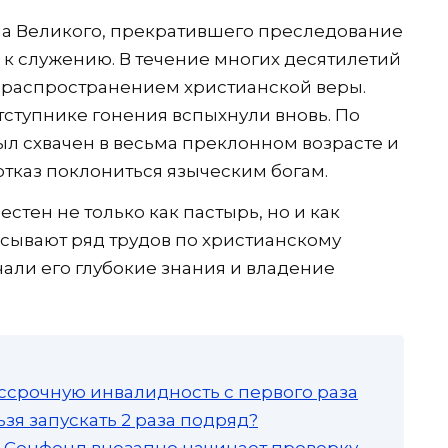
на Великого, прекратившего преследование
я к служению. В течение многих десятилетий
 распространением христианской веры.
ступнике гонения вспыхнули вновь. По
л схвачен в весьма преклонном возрасте и
отказ поклониться языческим богам.
стен не только как пастырь, но и как
сывают ряд трудов по христианскому
али его глубокие знания и владение
ссрочную инвалидность с первого раза
зя запускать 2 раза подряд?
а: Соцфонд внезапно начинает проверку