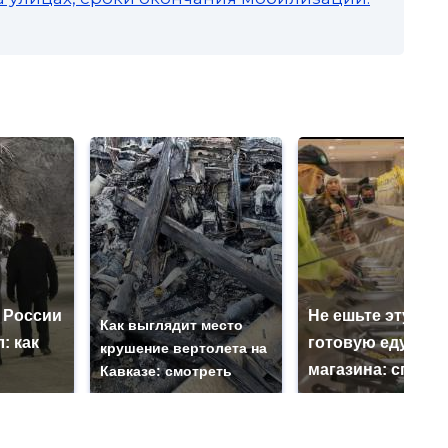
 России
Не ешьте эту
Как выглядит место
: как
готовую еду из
крушение вертолета на
магазина: список
Кавказе: смотреть