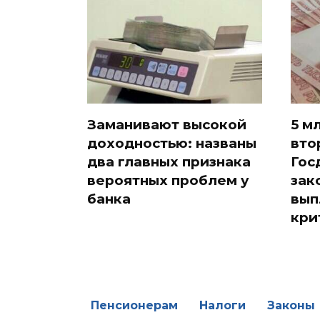
Заманивают высокой
5 м
доходностью: названы
вто
два главных признака
Гос
вероятных проблем у
зак
банка
вып
кри
Пенсионерам
Налоги
Законы