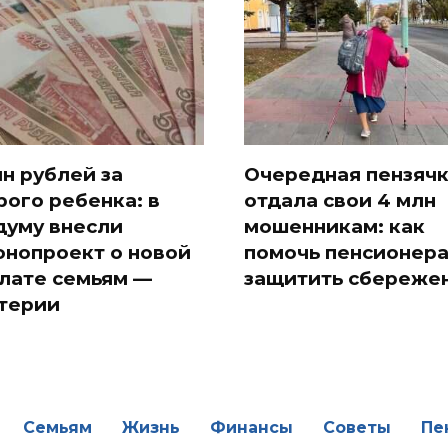
лн рублей за
Очередная пензяч
рого ребенка: в
отдала свои 4 млн
думу внесли
мошенникам: как
онопроект о новой
помочь пенсионер
лате семьям —
защитить сбереже
терии
Семьям
Жизнь
Финансы
Советы
Пе