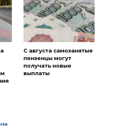
ка
С августа самозанятые
пензенцы могут
получать новые
ам
выплаты
ния
нза