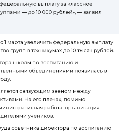
 федеральную выплату за классное
руппами — до 10 000 рублей», — заявил
 1 марта увеличить федеральную выплату
тво групп в техникумах до 10 тысяч рублей.
ктора школы по воспитанию и
ственными объединениями появилась в
оду.
является связующим звеном между
тивами. На его плечах, помимо
министративная работа, организация
дителями учеников.
руда советника директора по воспитанию