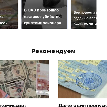
В ОАЭ произошло
Все новости по
из
жестокое убийство
падению вертолета
исок
криптомиллионера
Кавказе: читать зд
Рекомендуем
 комиссии:
Даже один пропуск