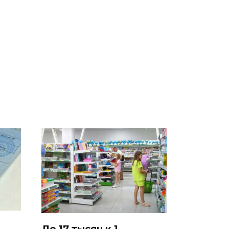
Таких событий не
В магазинах России
было с 1945: чего
 на
ажиотаж из-за этого
ждать всем нам?
есь
продукта: что купить?
До 17 тысяч к 1