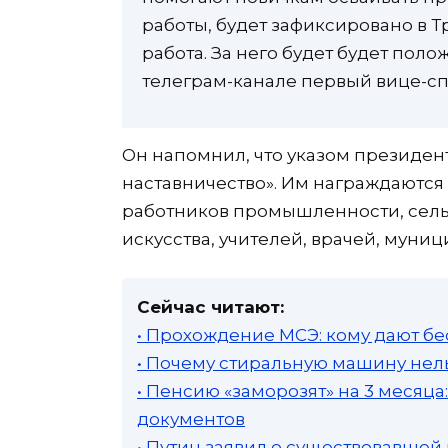
работы, будет зафиксировано в 
работа. За него будет будет поло
телеграм-канале первый вице-сп
Он напомнил, что указом президент
наставничество». Им награждаются
работников промышленности, сельск
искусства, учителей, врачей, муни
Сейчас читают:
• Прохождение МСЭ: кому дают бе
• Почему стиральную машину нель
• Пенсию «заморозят» на 3 месяц
документов
• Путин заявил о существовавшей