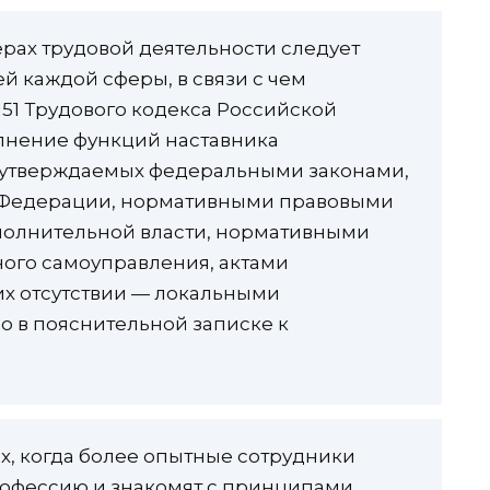
ерах трудовой деятельности следует
й каждой сферы, в связи с чем
 151 Трудового кодекса Российской
олнение функций наставника
, утверждаемых федеральными законами,
й Федерации, нормативными правовыми
полнительной власти, нормативными
ого самоуправления, актами
их отсутствии — локальными
о в пояснительной записке к
х, когда более опытные сотрудники
рофессию и знакомят с принципами