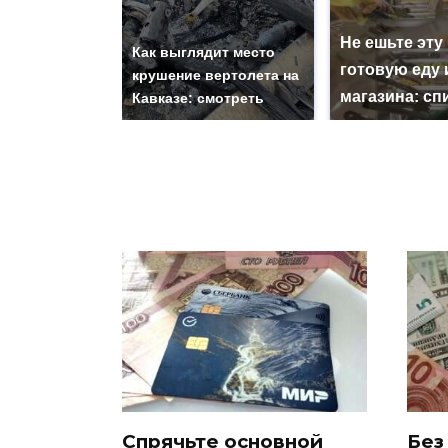
Не ешьте эту
Как выглядит место
готовую еду 
крушение вертолета на
магазина: сп
Кавказе: смотреть
Спрячьте основной
Без