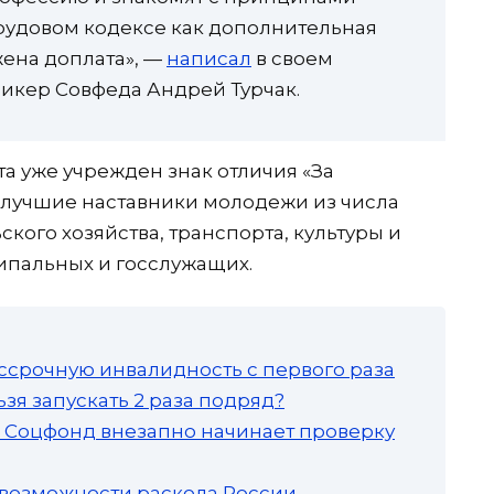
Трудовом кодексе как дополнительная
жена доплата», —
написал
в своем
икер Совфеда Андрей Турчак.
а уже учрежден знак отличия «За
 лучшие наставники молодежи из числа
ого хозяйства, транспорта, культуры и
ципальных и госслужащих.
ссрочную инвалидность с первого раза
зя запускать 2 раза подряд?
а: Соцфонд внезапно начинает проверку
 возможности раскола России