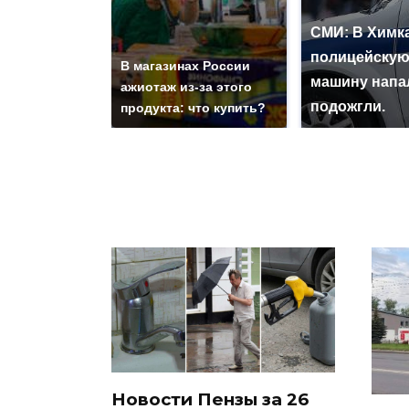
СМИ: В Химка
полицейску
В магазинах России
машину напа
ажиотаж из-за этого
подожгли.
продукта: что купить?
Новости Пензы за 26