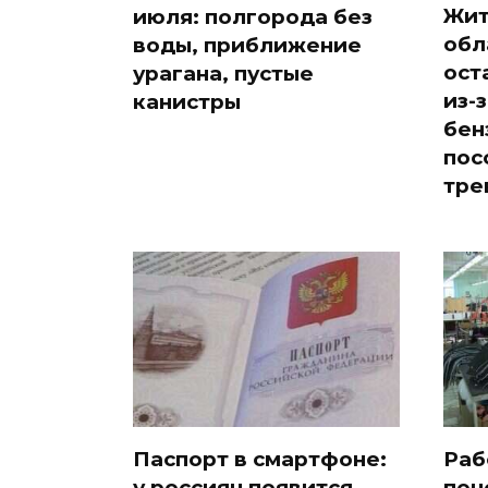
Жит
июля: полгорода без
обл
воды, приближение
ост
урагана, пустые
из-
канистры
бен
пос
тре
Паспорт в смартфоне:
Раб
у россиян появится
пен