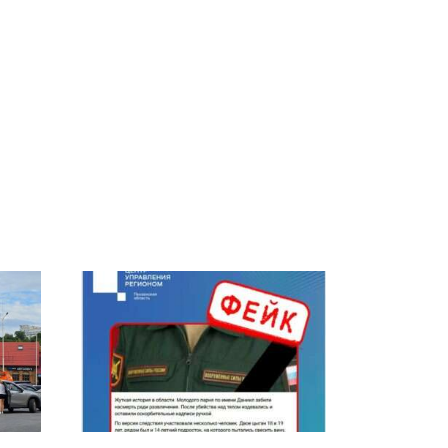
ы
Не ешьте эту
В ОАЭ произошло
8
готовую еду из
жестокое убийство
ей
магазина: список
криптомиллионера