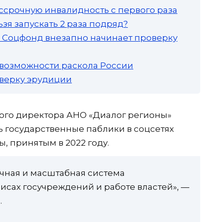
ссрочную инвалидность с первого раза
зя запускать 2 раза подряд?
а: Соцфонд внезапно начинает проверку
 возможности раскола России
роверку эрудиции
ого директора АНО «Диалог регионы»
 государственные паблики в соцсетях
 принятым в 2022 году.
очная и масштабная система
сах госучреждений и работе властей», —
.