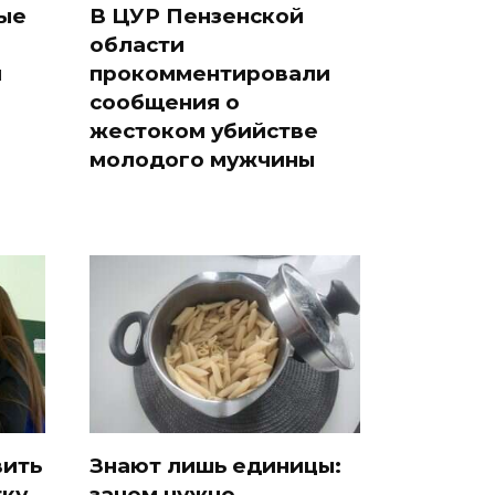
тые
В ЦУР Пензенской
области
и
прокомментировали
сообщения о
жестоком убийстве
молодого мужчины
вить
Знают лишь единицы:
тку
зачем нужно