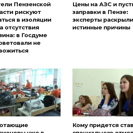
ели Пензенской
Цены на АЗС и пус
асти рискуют
заправки в Пензе:
аться в изоляции
эксперты раскрыл
за отсутствия
истинные причины
зина: в Госдуме
оветовали не
вожиться
отающие
Кому придется ста
сионеры уже в
специальную отме