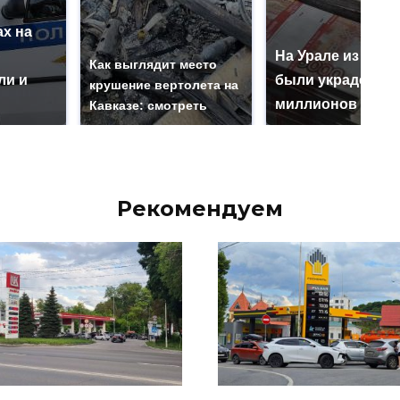
х на
ю
На Урале из казн
Как выглядит место
ли и
были украдены 1
крушение вертолета на
миллионов рубл
Кавказе: смотреть
Рекомендуем