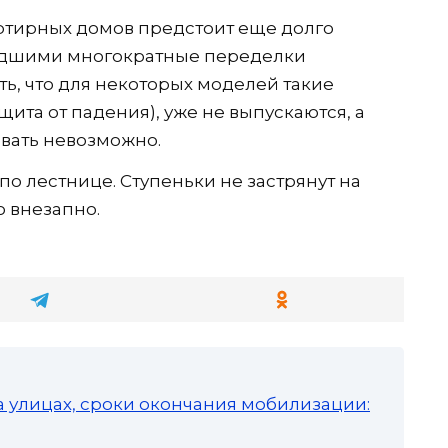
ртирных домов предстоит еще долго
едшими многократные переделки
ь, что для некоторых моделей такие
щита от падения), уже не выпускаются, а
вать невозможно.
по лестнице. Ступеньки не застрянут на
о внезапно.
а улицах, сроки окончания мобилизации: