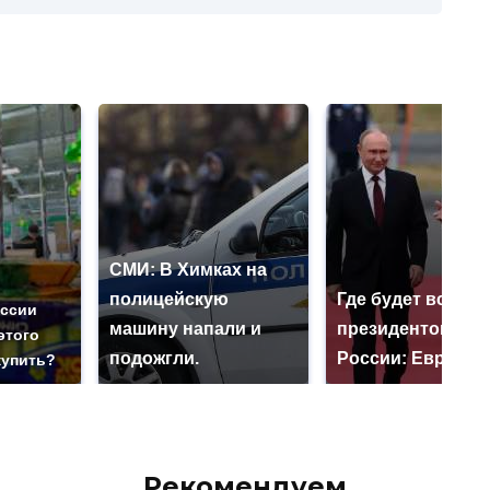
СМИ: В Химках на
полицейскую
Где будет встреч
оссии
машину напали и
президентов СШ
этого
подожгли.
России: Европа?
купить?
Рекомендуем