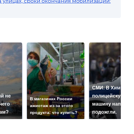
а улицах, сроки окончания мобилизации:
СМИ: В Химках н
й не
полицейскую
В магазинах России
чего
машину напали и
ажиотаж из-за этого
нам?
подожгли.
продукта: что купить?