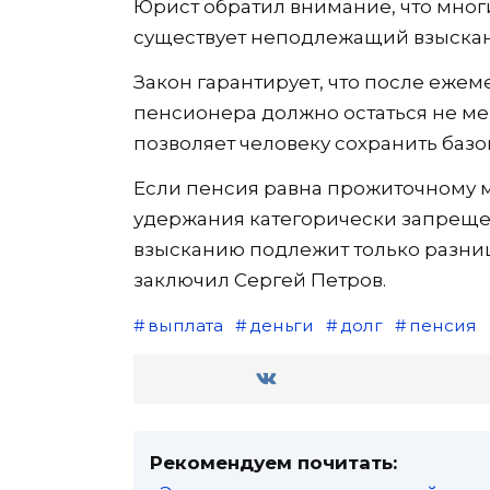
Юрист обратил внимание, что мног
существует неподлежащий взыскан
Закон гарантирует, что после ежеме
пенсионера должно остаться не м
позволяет человеку сохранить базо
Если пенсия равна прожиточному 
удержания категорически запрещен
взысканию подлежит только разница
заключил Сергей Петров.
выплата
деньги
долг
пенсия
Рекомендуем почитать: