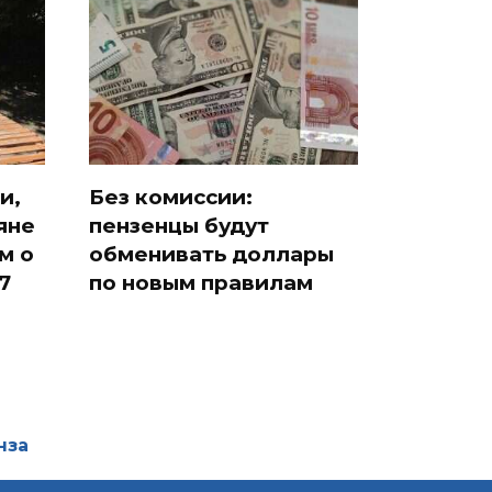
и,
Без комиссии:
яне
пензенцы будут
м о
обменивать доллары
7
по новым правилам
нза