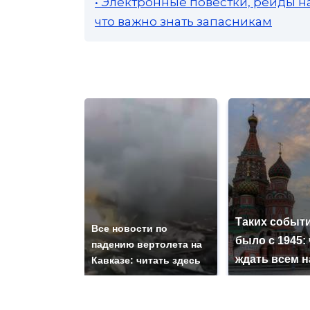
• Электронные повестки, рейды н
что важно знать запасникам
Таких событи
Все новости по
было с 1945: 
падению вертолета на
ждать всем 
Кавказе: читать здесь