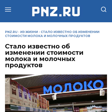
Перейти
к
содержанию
PNZ.RU
-
ИЗ ЖИЗНИ
-
СТАЛО ИЗВЕСТНО ОБ ИЗМЕНЕНИИ
СТОИМОСТИ МОЛОКА И МОЛОЧНЫХ ПРОДУКТОВ
Стало известно об
изменении стоимости
молока и молочных
продуктов