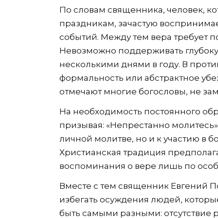
По словам священника, человек, к
праздникам, зачастую воспринимае
событий. Между тем вера требует п
Невозможно поддерживать глубокую
несколькими днями в году. В проти
формальность или абстрактное убеж
отмечают многие богословы, не за
На необходимость постоянного обра
призывая: «Непрестанно молитесь» (1
личной молитве, но и к участию в 
Христианская традиция предполага
воспоминания о вере лишь по осо
Вместе с тем священник Евгений П
избегать осуждения людей, которы
быть самыми разными: отсутствие р