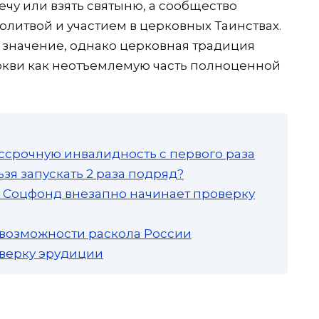
ечу или взять святыню, а сообщество
итвой и участием в церковных Таинствах.
значение, однако церковная традиция
ркви как неотъемлемую часть полноценной
ссрочную инвалидность с первого раза
зя запускать 2 раза подряд?
а: Соцфонд внезапно начинает проверку
 возможности раскола России
роверку эрудиции