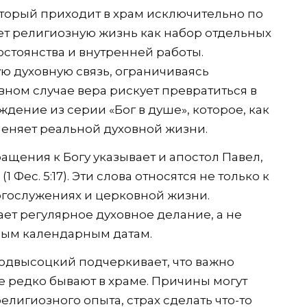
оторый приходит в храм исключительно по
т религиозную жизнь как набор отдельных
остоянства и внутренней работы.
 духовную связь, ограничиваясь
вном случае вера рискует превратиться в
дение из серии «Бог в душе», которое, как
меняет реальной духовной жизни.
щения к Богу указывает и апостол Павел,
 Фес. 5:17). Эти слова относятся не только к
богослужениях и церковной жизни.
ет регулярное духовное делание, а не
бым календарным датам.
одвысоцкий подчеркивает, что важно
е редко бывают в храме. Причины могут
елигиозного опыта, страх сделать что-то