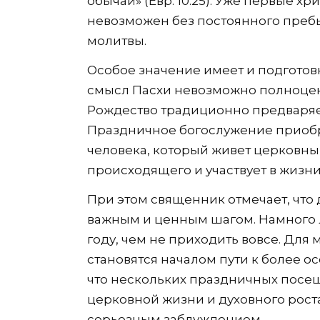
обычай» (Евр. 10:25). Уже первые х
невозможен без постоянного преб
молитвы.
Особое значение имеет и подготов
смысл Пасхи невозможно полноценн
Рождество традиционно предваряе
Праздничное богослужение приобр
человека, который живет церковн
происходящего и участвует в жизни
При этом священник отмечает, что
важным и ценным шагом. Намного л
году, чем не приходить вовсе. Для
становятся началом пути к более о
что нескольких праздничных посе
церковной жизни и духовного рост
серьезным заблуждением.