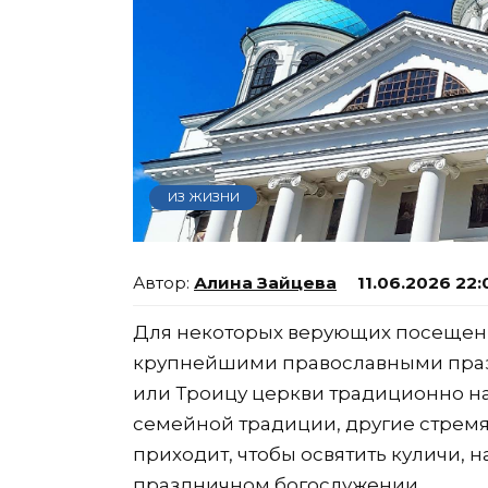
ИЗ ЖИЗНИ
Алина Зайцева
11.06.2026 22:
Для некоторых верующих посещени
крупнейшими православными празд
или Троицу церкви традиционно н
семейной традиции, другие стремятс
приходит, чтобы освятить куличи, н
праздничном богослужении.