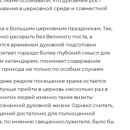
ристиане осознавали, что духовный рост
ывания в церковной среде и совместной
ка к большим церковным праздникам. Так,
о раскрыть без Великого поста, а
тся временем духовной подготовки.
етает гораздо более глубокий смысл для
ым календарем, понимает содержание
 прихода не только по особым случаям.
 даже редкое посещение храма остается
учше прийти в церковь несколько раз в
 многих людей именно такие визиты
сознанной духовной жизни. Однако считать,
щений достаточно для полноценной
а, по мнению священнослужителя, было бы