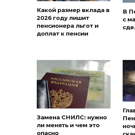
Какой размер вклада в
В П
2026 году лишит
с м
пенсионера льгот и
сде
доплат к пенсии
Гла
Замена СНИЛС: нужно
Пен
ли менять и чем это
ноч
опасно
ска