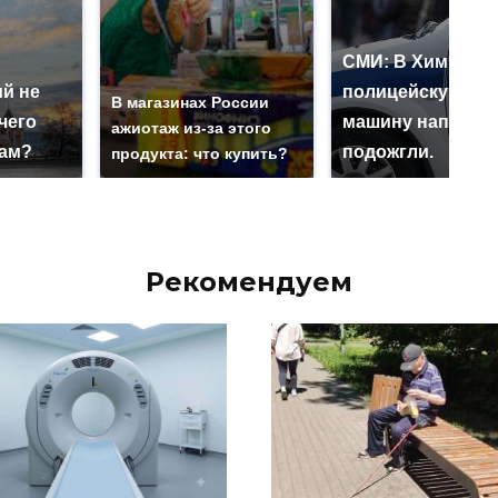
СМИ: В Химках н
й не
полицейскую
В магазинах России
чего
машину напали и
ажиотаж из-за этого
нам?
подожгли.
продукта: что купить?
Рекомендуем