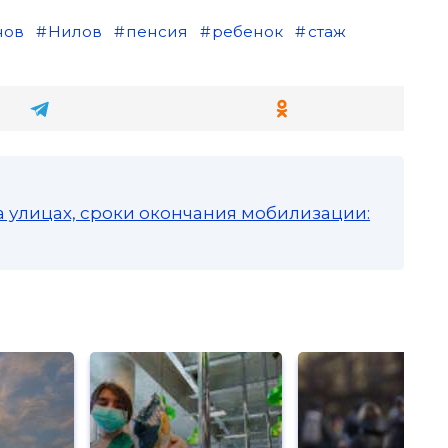
нов
Нилов
пенсия
ребенок
стаж
а улицах, сроки окончания мобилизации: