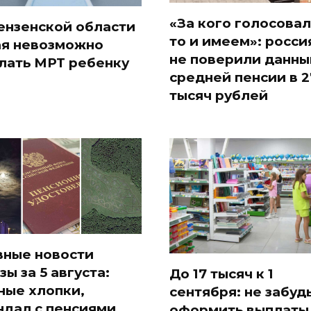
«За кого голосовал
ензенской области
то и имеем»: росси
ая невозможно
не поверили данны
лать МРТ ребенку
средней пенсии в 2
тысяч рублей
вные новости
зы за 5 августа:
До 17 тысяч к 1
ные хлопки,
сентября: не забуд
ндал с пенсиями,
оформить выплаты