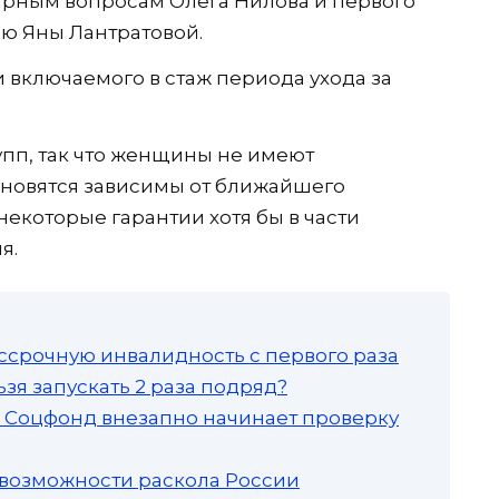
арным вопросам Олега Нилова и первого
ю Яны Лантратовой.
 включаемого в стаж периода ухода за
упп, так что женщины не имеют
ановятся зависимы от ближайшего
екоторые гарантии хотя бы в части
я.
ссрочную инвалидность с первого раза
зя запускать 2 раза подряд?
а: Соцфонд внезапно начинает проверку
 возможности раскола России