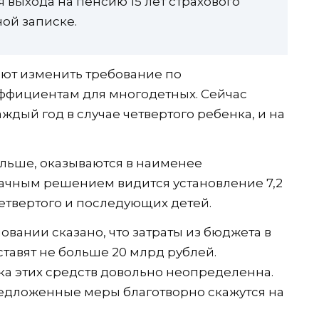
выхода на пенсию 15 лет страхового
ой записке.
ают изменить требование по
фициентам для многодетных. Сейчас
аждый год в случае четвертого ребенка, и на
ольше, оказываются в наименее
чным решением видится установление 7,2
етвертого и последующих детей.
вании сказано, что затраты из бюджета в
ставят не больше 20 млрд рублей.
а этих средств довольно неопределенна.
редложенные меры благотворно скажутся на