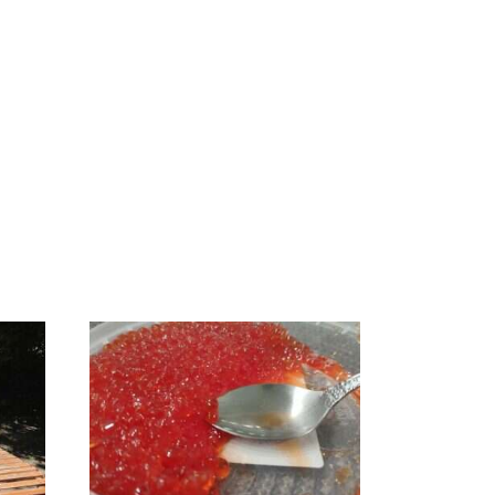
а
Где будет встреча
На Урале из казны
президентов США и
были украдены 18
России: Европа?
миллионов рублей