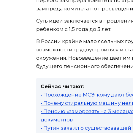
первого зампреда комитета по агр
зампреда комитета по просвещени
Суть идеи заключается в продлении
ребенком с 1,5 года до 3 лет.
В России крайне мало ясельных гр
возможности трудоустроиться и ст
окружения. Нововведение дает им н
будущего пенсионного обеспечени
Сейчас читают:
• Прохождение МСЭ: кому дают бе
• Почему стиральную машину нель
• Пенсию «заморозят» на 3 месяц
документов
• Путин заявил о существовавшей