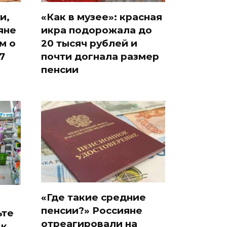
и,
«Как в музее»: красная
яне
икра подорожала до
м о
20 тысяч рублей и
7
почти догнала размер
пенсии
«Где такие средние
пенсии?» Россияне
ьте
отреагировали на
 к