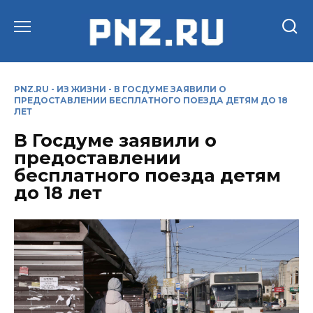
Перейти
к
содержанию
PNZ.RU
-
ИЗ ЖИЗНИ
-
В ГОСДУМЕ ЗАЯВИЛИ О
ПРЕДОСТАВЛЕНИИ БЕСПЛАТНОГО ПОЕЗДА ДЕТЯМ ДО 18
ЛЕТ
В Госдуме заявили о
предоставлении
бесплатного поезда детям
до 18 лет