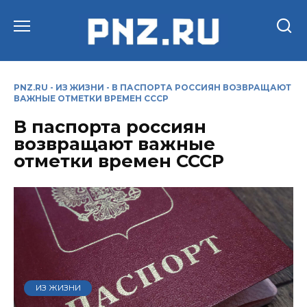
Перейти
к
содержанию
PNZ.RU
-
ИЗ ЖИЗНИ
-
В ПАСПОРТА РОССИЯН ВОЗВРАЩАЮТ
ВАЖНЫЕ ОТМЕТКИ ВРЕМЕН СССР
В паспорта россиян
возвращают важные
отметки времен СССР
ИЗ ЖИЗНИ