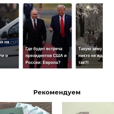
х на
ю
Где будет встреча
Такую зиму в Ро
ли и
президентов США и
никто не ждал: ка
России: Европа?
так?!
Рекомендуем