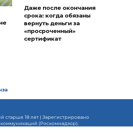
Даже после окончания
срока: когда обязаны
не
вернуть деньги за
«просроченный»
сертификат
нза
й старше 18 лет | Зарегистрировано
 коммуникаций (Роскомнадзор).
едактор — Белов В.Ю. Телефон