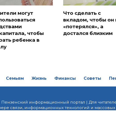
ители могут
Что сделать с
пользоваться
вкладом, чтобы он 
дствами
«потерялся», а
капитала, чтобы
достался близким
рать ребенка в
лу
Семьям
Жизнь
Финансы
Советы
Пе
| Пензенский информационный портал | Для читателе
фере связи, информационных технологий и массовых
от 18.02.2022 года. Учредитель ООО «ПНЗ». Главный р