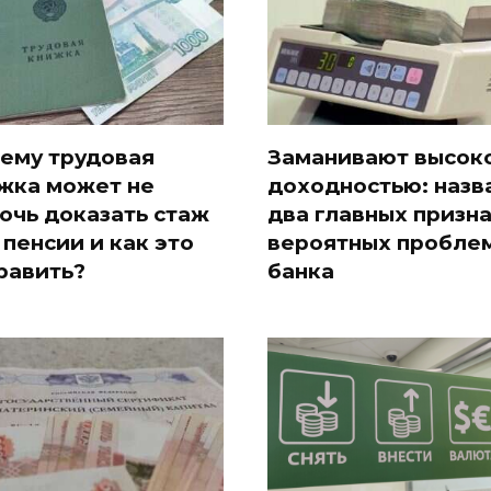
ему трудовая
Заманивают высок
жка может не
доходностью: назв
очь доказать стаж
два главных призн
 пенсии и как это
вероятных проблем
равить?
банка