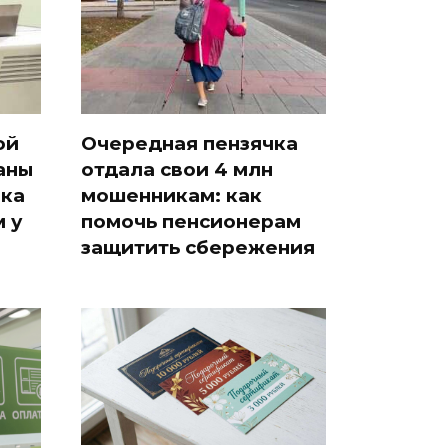
ой
Очередная пензячка
аны
отдала свои 4 млн
ака
мошенникам: как
 у
помочь пенсионерам
защитить сбережения