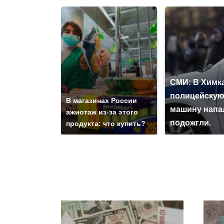
СМИ: В Химка
полицейску
В магазинах России
машину напа
ажиотаж из-за этого
подожгли.
продукта: что купить?