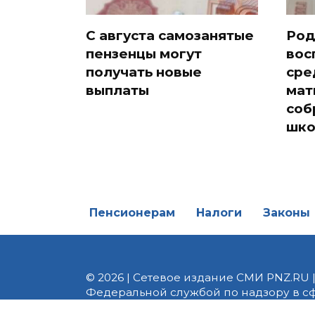
С августа самозанятые
Род
пензенцы могут
вос
получать новые
сре
выплаты
мат
соб
шко
Пенсионерам
Налоги
Законы
© 2026 | Сетевое издание СМИ PNZ.RU 
Федеральной службой по надзору в с
Реестровая запись ЭЛ № ФС 77 - 82747 