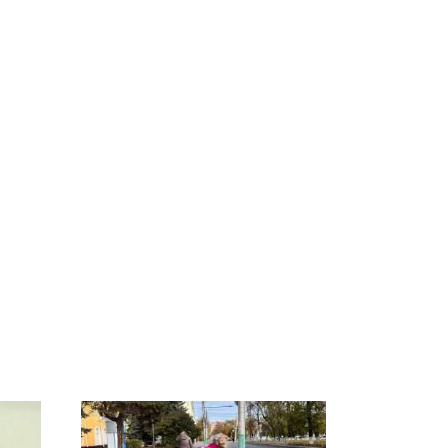
ссии
На Урале из казны
Как выглядит место
к
были украдены 18
крушение вертолета на
миллионов рублей
Кавказе: смотреть