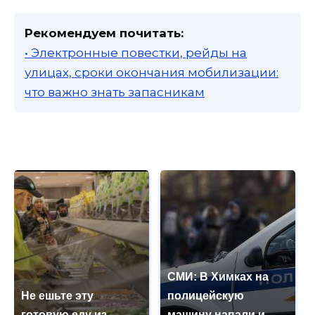
Рекомендуем почитать:
• Электронные повестки, рейды на
улицах, сроки окончания мобилизации:
что важно знать запасникам
СМИ: В Химках на
Не ешьте эту
полицейскую
готовую еду из
машину напали и