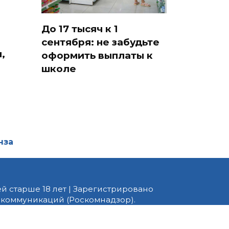
До 17 тысяч к 1
сентября: не забудьте
,
оформить выплаты к
школе
нза
й старше 18 лет | Зарегистрировано
 коммуникаций (Роскомнадзор).
едактор — Белов В.Ю. Телефон
 информационные и авторские