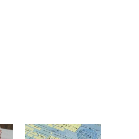
о
Таких событий не
Все новости по
во
было с 1945: чего
падению вертолета на
ра
ждать всем нам?
Кавказе: читать здесь