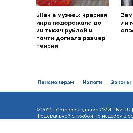
«Как в музее»: красная
Зам
икра подорожала до
ли 
20 тысяч рублей и
опа
почти догнала размер
пенсии
Пенсионерам
Налоги
Законы
© 2026 | Сетевое издание СМИ PNZ.RU 
Федеральной службой по надзору в с
Реестровая запись ЭЛ № ФС 77 - 82747 
редакции 8 (8412) 238-002, e-mail: of