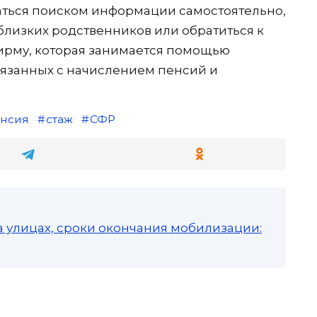
аться поиском информации самостоятельно,
лизких родственников или обратиться к
ирму, которая занимается помощью
вязанных с начислением пенсий и
нсия
стаж
СФР
а улицах, сроки окончания мобилизации: