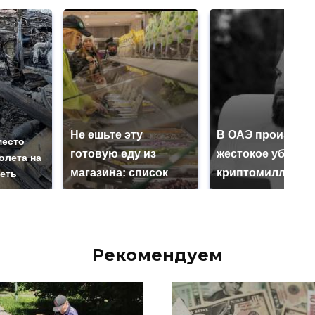
Не ешьте эту
В ОАЭ произошл
место
готовую еду из
жестокое убийст
олета на
магазина: список
криптомиллионе
реть
Рекомендуем