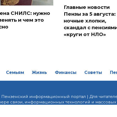
Главные новости
ена СНИЛС: нужно
Пензы за 5 августа:
менять и чем это
ночные хлопки,
сно
скандал с пенсиями
«круги от НЛО»
Семьям
Жизнь
Финансы
Советы
Пе
| Пензенский информационный портал | Для читателе
фере связи, информационных технологий и массовых
от 18.02.2022 года. Учредитель ООО «ПНЗ». Главный р
fice@penzainform.ru | На портале PNZ.RU размещаются