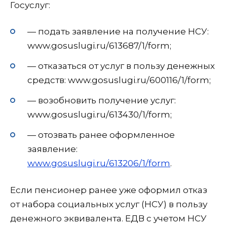
Госуслуг:
— подать заявление на получение НСУ:
www.gosuslugi.ru/613687/1/form;
— отказаться от услуг в пользу денежных
средств: www.gosuslugi.ru/600116/1/form;
— возобновить получение услуг:
www.gosuslugi.ru/613430/1/form;
— отозвать ранее оформленное
заявление:
www.gosuslugi.ru/613206/1/form
.
Если пенсионер ранее уже оформил отказ
от набора социальных услуг (НСУ) в пользу
денежного эквивалента. ЕДВ с учетом НСУ