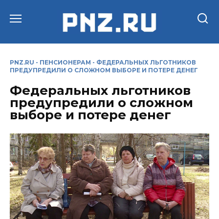
Перейти
к
содержанию
PNZ.RU
-
ПЕНСИОНЕРАМ
-
ФЕДЕРАЛЬНЫХ ЛЬГОТНИКОВ
ПРЕДУПРЕДИЛИ О СЛОЖНОМ ВЫБОРЕ И ПОТЕРЕ ДЕНЕГ
Федеральных льготников
предупредили о сложном
выборе и потере денег