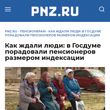
Перейти
к
содержанию
PNZ.RU
-
ПЕНСИОНЕРАМ
-
КАК ЖДАЛИ ЛЮДИ: В ГОСДУМЕ
ПОРАДОВАЛИ ПЕНСИОНЕРОВ РАЗМЕРОМ ИНДЕКСАЦИИ
Как ждали люди: в Госдуме
порадовали пенсионеров
размером индексации