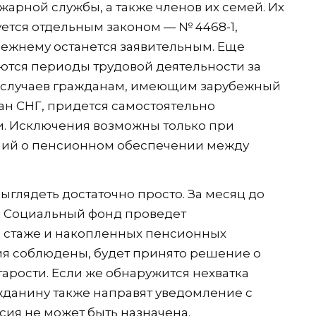
арной службы, а также членов их семей. Их
ется отдельным законом — № 4468-1,
ежнему останется заявительным. Еще
тся периоды трудовой деятельности за
 случаев гражданам, имеющим зарубежный
ан СНГ, придется самостоятельно
и. Исключения возможны только при
ий о пенсионном обеспечении между
ыглядеть достаточно просто. За месяц до
а Социальный фонд проведет
о стаже и накопленных пенсионных
ия соблюдены, будет принято решение о
арости. Если же обнаружится нехватка
жданину также направят уведомление с
сия не может быть назначена.