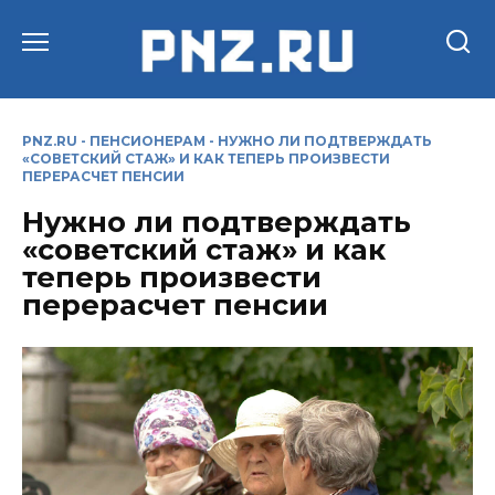
Перейти
к
содержанию
PNZ.RU
-
ПЕНСИОНЕРАМ
-
НУЖНО ЛИ ПОДТВЕРЖДАТЬ
«СОВЕТСКИЙ СТАЖ» И КАК ТЕПЕРЬ ПРОИЗВЕСТИ
ПЕРЕРАСЧЕТ ПЕНСИИ
Нужно ли подтверждать
«советский стаж» и как
теперь произвести
перерасчет пенсии