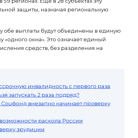
59 регионах. Еще в 28 субъектах эту
ьной защиты, назначая региональную
у обе выплаты будут объединены в единую
 «одного окна». Это означает единый
числения средств, без разделения на
ссрочную инвалидность с первого раза
зя запускать 2 раза подряд?
а: Соцфонд внезапно начинает проверку
 возможности раскола России
роверку эрудиции