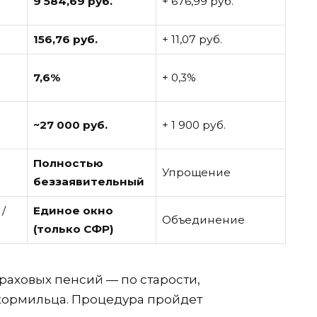
9 584,69 руб.
+ 676,99 руб.
156,76 руб.
+ 11,07 руб.
7,6%
+ 0,3%
~27 000 руб.
+ 1 900 руб.
Полностью
Упрощение
беззаявительный
/
Единое окно
Объединение
(только СФР)
раховых пенсий — по старости,
 кормильца. Процедура пройдет